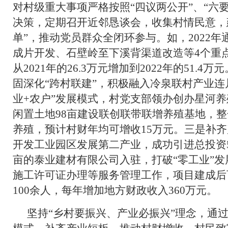
对村级重大事项严格按照“四议两公开”、“六
决策，定期召开近邻恳谈会，收集村情民意，建
单”，推动党员群众全闭环参与。如，2022
成片开发、石壁岭至下溪背渠道改造等4个重
从2021年的26.3万元增加到2022年的51.
固深化“跨村联建”，积极融入冷泉联村产业连
业+农户”发展模式，村党支部领办创办星河
闲置土地98亩建设联创联带联增养殖基地，整
养殖，预计村财年均可增收15万元。三是补
开发工业园区发展第二产业，成功引进总投资5.2
亩的泰业建材有限公司入驻，打破“零工业”
施工许可证办理等服务管理工作，项目建成后
100余人，每年增加地方财政收入360万元。
坚持“乡村要振兴、产业必振兴”理念，通