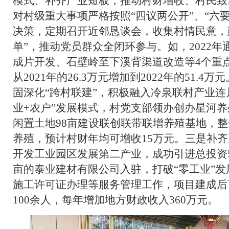
模式、补齐产业短板，推动村财增收、村民致
对村级重大事项严格按照“四议两公开”、“六
决策，定期召开近邻恳谈会，收集村情民意，建
单”，推动党员群众全闭环参与。如，2022
成片开发、石壁岭至下溪背渠道改造等4个重
从2021年的26.3万元增加到2022年的51.
固深化“跨村联建”，积极融入冷泉联村产业连
业+农户”发展模式，村党支部领办创办星河
闲置土地98亩建设联创联带联增养殖基地，整
养殖，预计村财年均可增收15万元。三是补
开发工业园区发展第二产业，成功引进总投资5.2
亩的泰业建材有限公司入驻，打破“零工业”
施工许可证办理等服务管理工作，项目建成后
100余人，每年增加地方财政收入360万元。