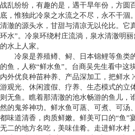
战乱纷纷，有趣的是，遇干旱年份，方圆
底，惟独此冷泉之水流之不尽，永不干涸
清澈的源头水，甘甜与清凉无以伦比。它真
环水”。冷泉环绕村庄流淌，泉水清澈明丽
的水上人家。
冷泉是养殖鳟、鲟、日本锦鲤等鱼类
的鱼，人称“鲜水鱼”。台商吴先生看中这
内外优良种苗种养、产品深加工，把鲜水
游观光、休闲渡假、疗养、生态模式的立
则无鱼。瞧着那清澈的池水畅游的鱼儿，
然的鬼斧神功。鲜水鱼可蒸、可煮、可汤
都味道清香，肉质鲜嫩。鲜美可口的“鱼”
无二的地方名吃，美味佳肴
。走进鲜水村