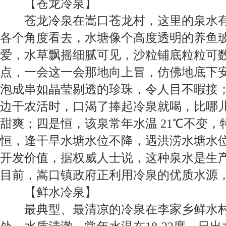
【
苍龙冷泉
】
苍龙冷泉在嵩口苍龙村，这里的泉水
各个角度看去，水塘像个高度透明的养鱼
爱，水草飘摇细腻可见，沙粒铺底粒粒可
点，一会这一会那地向上冒，仿佛地底下
泡成串如晶莹剔透的珍珠，令人目不暇接
边干农活时，口渴了捧起冷泉就喝，比哪
甜爽；四是恒，该泉常年水温
21
℃不变，
恒，逢干旱水塘水位不降，遇洪涝水塘水
开发价值，据权威人士说，这种泉水是生
目前，嵩口镇政府正利用冷泉的优质水源
【
鲜水冷泉
】
最典型、最清凉的冷泉在李家乡鲜水