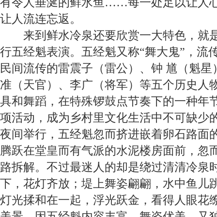
有令人垂涎的鲜水鱼……每一处足以让人
让人流连忘返。
来到鲜水冷泉还要欣赏一大特色，就
行五经魁表演。五经魁又称“舞大鬼”，流
民间流传的雷震子（雷公）、钟
馗
（魁星
准（天官）、李广（将军）等五个历史人
具和舞蹈，在特殊锣鼓点节奏下的一种年
项活动，成为乡村里文化生活中不可缺少
夜间举行，五经魁忽而挤进嵌着卵石路面
腾跃在堂皇而有气派的水泥楼房面前，忽
路拆解。不过最迷人的却是绕过清清冷泉
下，花灯齐放；堤上舞姿翩翩，水中鱼儿
灯光揉和在一起，浮光跃金，看得人眼花
美景。因五经魁内容丰富、舞姿优美、又