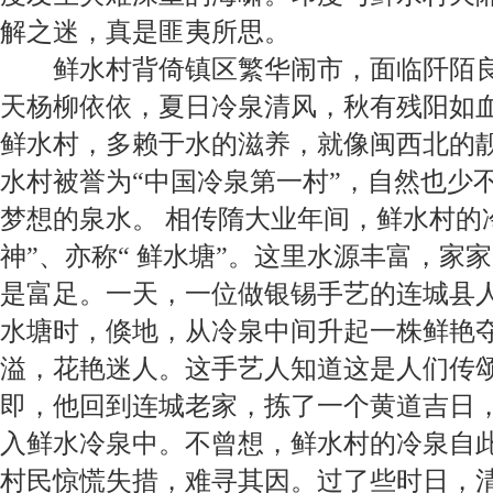
解之迷，真是匪夷所思。
鲜水村背倚镇区繁华闹市，面临阡陌
天杨柳依依，夏日冷泉清风，秋有残阳如
鲜水村，多赖于水的滋养，就像闽西北的
水村被誉为“中国冷泉第一村”，自然也少
梦想的泉水。
相传
隋大业年间，鲜水村的
神”、亦称“ 鲜水塘”。这里水源丰富，家
是富足。一天，一位做银锡手艺的连城县
水塘时，倏地，从冷泉中间升起一株鲜艳
溢，花艳迷人。这手艺人知道这是人们传颂
即，他回到连城老家，拣了一个黄道吉日
入鲜水冷泉中。不曾想，鲜水村的冷泉自
村民惊慌失措，难寻其因。过了些时日，