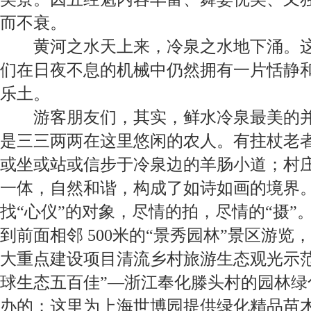
而不衰。
黄河之水天上来，冷泉之水地下涌。
们在日夜不息的机械中仍然拥有一片恬静
乐土。
游客朋友们，其实，鲜水冷泉最美的
是三三两两在这里悠闲的农人。有拄杖老
或坐或站或信步于冷泉边的羊肠小道；村
一体，自然和谐，构成了如诗如画的境界。
找“心仪”的对象，尽情的拍，尽情的“摄”
到前面相邻
500
米的“景秀园林”景区游览，
大重点建设项目清流乡村旅游生态观光示
球生态五百佳”—浙江奉化滕头村的园林绿
办的；这里为上海世博园提供绿化精品苗