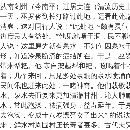
从南剑州（今南平）迁居黄连（清流历史
一天，
巫罗俊到长汀
路过此地，远看此处
清爽，遂对同行人说：“此处地下颇有灵气
边庶民大有益处。”他见池塘干涸，民不聊
人说：这里原先就有泉水，不知何因泉水
形，知道冷泉断流的症结所在。
于是，
巫
带来犁耙。他
亲自架起犁和耙，吆喝着牛
着；几个来回，只见多处泉眼的泉水喷涌
民闻讯也赶来此处，一睹神奇。他们载歌
水。泉水去而复来更加清澈甘甜，沁人肺
水，常此泡澡，祛病强身，益寿延年。于是
去泡澡，变成十八岁漂亮女子出来” 的说
来，
鲜水村
周围村庄长寿者甚多。古代天