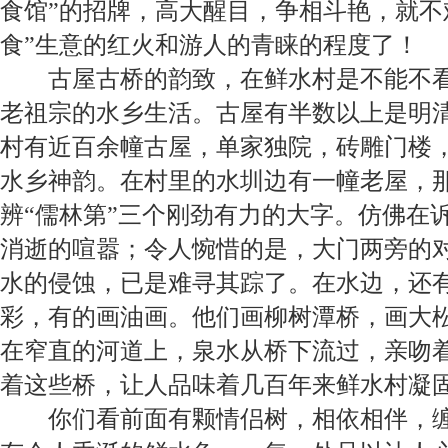
食馆”的招牌，高大醒目，争相斗艳，就不
食”生意的红火和游人的青睐的程度了！
古屋古桥
的韵致，在
鲜水村
是不能不
老祖宗的水乡生活。古屋有半数以上是明
村有近百余幢古屋，单家独院，砖雕门楼
水乡神韵。在村里的水圳边有一幢老屋，
辨“儒林第”三个刚劲有力的大字。仿佛在
消逝的喧嚣；令人惋惜的是，大门两旁的
水的侵蚀，已是难寻其踪了。在水边，还
彩，有的画油画。他们画柳树潭桥，画大
在窄直的河道上，泉水从桥下流过，亲吻
着这些桥，让人品味着几百年来鲜水村凝
你们看前面有颗情侣树，相依相伴，