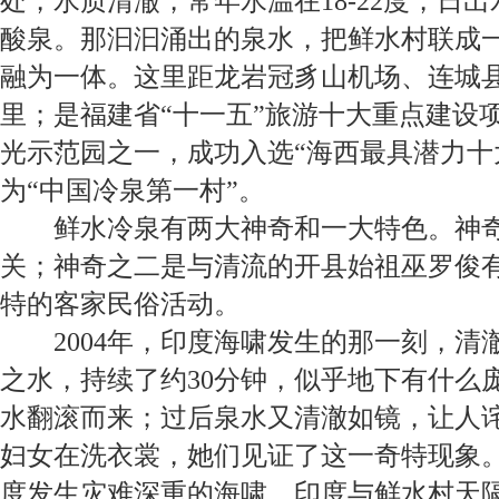
处，水质清澈，常年水温在
18-22
度，日出
酸泉。那汩汩涌出的泉水，把鲜水村联成
融为一体。这里距龙岩冠豸山机场、连城
里；是福建省“十一五”旅游十大重点建设
光示范园之一，成功入选“海西最具潜力十
为“中国冷泉第一村”。
鲜水冷泉有两大神奇和一大特色。神
关；神奇之二是与清流的开县始祖巫罗俊
特的客家民俗活动。
2004
年，印度海啸发生的那一刻，清
之水，持续了约
30
分钟，似乎地下有什么
水翻滚而来；过后泉水又清澈如镜，让人
妇女在洗衣裳，她们见证了这一奇特现象
度发生灾难深重的海啸。印度与鲜水村天