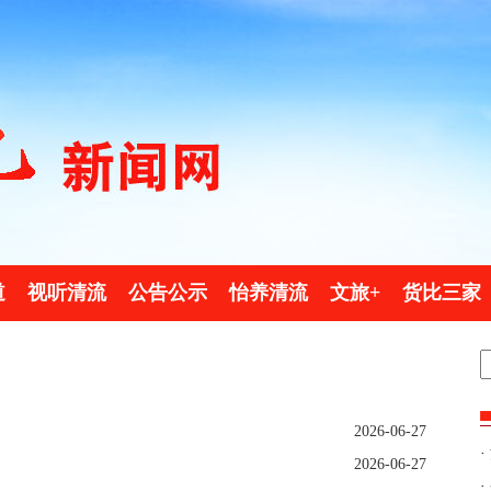
道
视听清流
公告公示
怡养清流
文旅+
货比三家
2026-06-27
·
2026-06-27
·