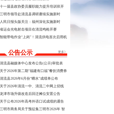
十一届县政协委员履职能力提升培训班开
班
三明市领导赴清流县调研赓续实施新时
代“堡垒工程”及群众身边不正之风和腐败问
人民日报头版关注：福州深化实施新时
题集中整治工作
代“堡垒工程”
省运会光电射击项目在清流鸣枪开赛
智能带电作业“上岗”！清流供电首次启用机
器人完成高空设备安装
公告公示
更多》
清流县融媒体中心发布公告(公示)审批表
关于2026年第二期“福建有口福”餐饮消费券
商户报名的公告
清流县2026年6月份“晒水”成绩单公布
关于2026年清流一中、清流二中网上切线
招生结果的公告
龙津市场升级改造后回迁摊位安置公告
关于公布2026年高考外语口试成绩的通告
三明市商务局关于预征集三明市2026年 智