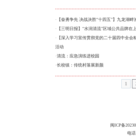
·
【奋勇争先 决战决胜“十四五”】九龙湖畔
·
【三明日报】“水润清流”区域公共品牌在
·
【深入学习宣传贯彻党的二十届四中全会
活动
·
清流：应急演练进校园
·
长校镇：传统村落展新颜
1
闽ICP备20230
电话：