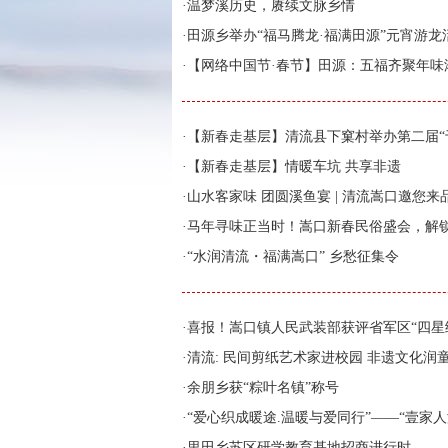
·
温梦溪历史，赓续文脉乡情
·
田源乡举办“福马腾龙·福满田源”元宵游龙
·
【网络中国节·春节】田源：五福齐聚年味
·
【新春走基层】清流县下窠村举办第二届“
·
【新春走基层】情暖车坑 共享非遗
·
山水客家味 团圆溪鱼宴 | 清流嵩口邀您来
·
马年寻味正当时！嵩口新春民俗盛会，解
·
“水润清流・福满嵩口” 乡愁征集令
·
喜报！嵩口镇人民武装部获评省军区“四星
·
清流: 民间剪纸艺术家进校园 非遗文化润
·
余朋乡获“粽叶名镇”称号
·
“爱心织成暖途.温暖与爱同行”——“壹家人
·
里田乡苏区研学教育基地招商进行时