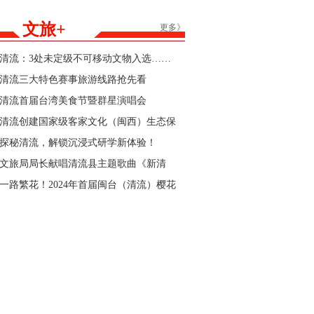
能家居产品购新补贴活动参与商家的公告
文旅+
更多》
清流：3处未定级不可移动文物入选……
清流三大特色赛事旅游线路抢先看
清流首届台湾美食节暨群星演唱会
清流创建国家级客家文化（闽西）生态保
护区“官宣”
探秘清流，解锁沉浸式研学新体验！
文旅局局长献唱清流县主题歌曲《新清
流》！
一路繁花！2024年首届闽台（清流）樱花
文化节暨清流县第三届樱花跑即将开始