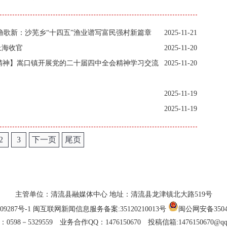
渔歌新：沙芜乡“十四五”渔业谱写富民强村新篇章
2025-11-21
上海收官
2025-11-20
精神】嵩口镇开展党的二十届四中全会精神学习交流
2025-11-20
2025-11-19
2025-11-19
2
3
下一页
尾页
主管单位：清流县融媒体中心 地址：清流县龙津镇北大路519号
09287号-1
闽互联网新闻信息服务备案:35120210013号
闽公网安备35042
0598－5329559 业务合作QQ：1476150670 投稿信箱:1476150670@qq