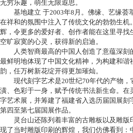
无穷乐趣，萌生无限遐思。
基地建立 于
2003
年
8
月。佛缘、艺缘荟
在祥和的氛围中注入了传统文化的勃勃生机
辉，令更多的爱好者、创作者能在这里寻找
空旷寂寞的心灵，获得新的启迪。
人类智商最高的中国人创造了意蕴深刻
最鲜明地体现了中国文化精神，为构建和谐
韵，任万树新花绽开得更加璀灿。
现代刻字艺术是
20
世纪
70
年代的产物，
潢、色彩于一身，赋予传统书法新生命。在
字艺术展，并筹建了福建省入选历届国展刻
第四至第七届国展作品。
灵台山还陈列着丰富的古雕板以及雕版
现了当时雕版印刷的辉煌，我们仿佛看到：