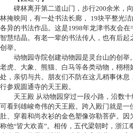
碑林
离开第二道山门，步行
200
余米，
林掩映间，有一处书法长廊，
19
块平整光洁
各异的书法作品。这是
1998
年龙津书友会在
智慧结晶。有老一辈的书法传人，也有后起
创举。
动物园
寺院创建动物园是灵台山的创举
老虎、大象、熊猫、白马等各类动物，栩栩
处，亲切与共。朋友们不防在这儿稍事休息
行参观圆通寺的天王殿。
天王殿
从动物园穿过一段小路，沿数十
可看到雄峻奇伟的天王殿。跨入殿门就是一
肚、穿着和尚衣衫的金色塑像弥勒菩萨。因
称他“皆大欢喜”。相传，五代梁朝时，浙江