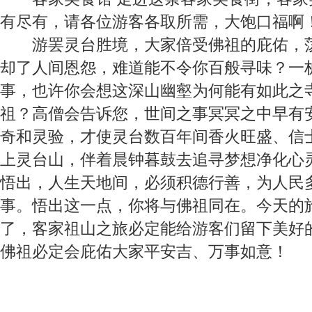
有尽有，请各位游客各取所需，大饱口福啊
游罢灵台胜境，大家倍受佛祖的庇佑，
却了人间恩怨，难道能不令你百般寻味？一
事，也许你会想这深山幽壑为何能有如此之
祖？高僧会告诉您，世间之事冥冥之中早有
奇和灵验，才使灵台数百年间香火旺盛、信
上灵台山，伴着晨钟暮鼓去追寻梦想净化心
悟出，人生天地间，必须积德行善，为人民
事。悟出这一点，你将与佛祖同在。今天的
了，客家祖山之旅必定能给游客们留下美好
佛祖必定会庇佑大家平安吉、万事如意！