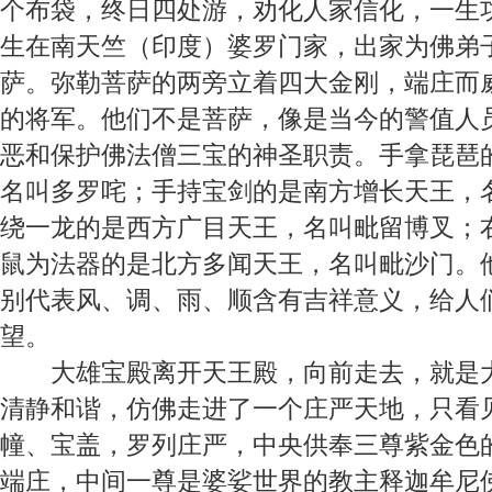
个布袋，终日四处游，劝化人家信化，一生
生在南天竺（印度）婆罗门家，出家为佛弟
萨。弥勒菩萨的两旁立着四大金刚，端庄而
的将军。他们不是菩萨，像是当今的警值人
恶和保护佛法僧三宝的神圣职责。手拿琵琶
名叫多罗咤；手持宝剑的是南方增长天王，
绕一龙的是西方广目天王，名叫毗留博叉；
鼠为法器的是北方多闻天王，名叫毗沙门。
别代表风、调、雨、顺含有吉祥意义，给人
望。
大雄宝殿
离开天王殿，向前走去，就是
清静和谐，仿佛走进了一个庄严天地，只看
幢、宝盖，罗列庄严，中央供奉三尊紫金色
端庄，中间一尊是婆娑世界的教主释迦牟尼