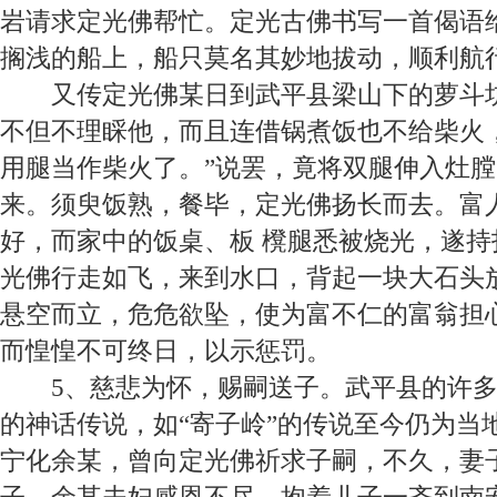
岩请求定光佛帮忙。定光古佛书写一首偈语
搁浅的船上，船只莫名其妙地拔动，顺利航
又传定光佛某日到武平县梁山下的萝斗
不但不理睬他，而且连借锅煮饭也不给柴火
用腿当作柴火了。”说罢，竟将双腿伸入灶
来。须臾饭熟，餐毕，定光佛扬长而去。富
好，而家中的饭桌、板
櫈腿
悉被烧光，遂持
光佛行走如飞，来到水口，背起一块大石头
悬空而立，危危欲坠，使为富不仁的富翁担
而惶惶不可终日，以示惩罚。
5
、慈悲为怀，赐嗣送子。
武平县的许
的神话传说，如“寄子岭”的传说至今仍为当
宁化余某，曾向定光佛祈求子嗣，不久，妻