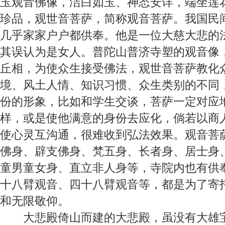
玉观音佛像，洁白如玉、神态安详，端坐莲
珍品，观世音菩萨，简称观音菩萨。我国民
几乎家家户户都供奉。他是一位大慈大悲的
其误认为是女人。普陀山普济寺塑的观音像
丘相，为使众生接受佛法，观世音菩萨教化
境、风土人情、知识习惯、众生类别的不同
份的形象，比如和学生交谈，菩萨一定对应
样，或是使他满意的身份去应化，倘若以商
使心灵互沟通，很难收到弘法效果。观音菩
佛身、辟支佛身、梵五身、长者身、居士身
童男童女身、直立非人身等，寺院内也有供
十八臂观音、四十八臂观音等，都是为了寄
和无限敬仰。
大悲殿
倚山而建的大悲殿，虽没有大雄