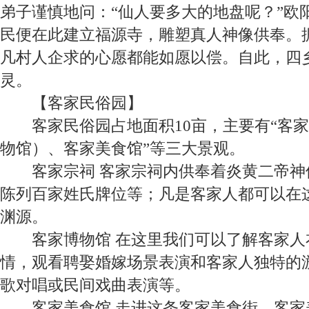
弟子谨慎地问：“仙人要多大的地盘呢？”欧
民便在此建立福源寺，雕塑真人神像供奉。
凡村人企求的心愿都能如愿以偿。自此，四
灵。
【
客家民俗园】
客家民俗园占地面积
10
亩，主要有“客
物馆）、客家美食馆”等三大景观。
客家宗祠
客家宗祠内供奉着炎黄二帝神
陈列百家姓氏牌位等；凡是
客家人都可以在
渊源。
客家博物馆
在这里我们可以了解客家人
情，观看
聘娶婚嫁场景表演和客家人独特的
歌对唱或民间戏曲表演等。
客家美食馆
走进这条客家美食街，客家