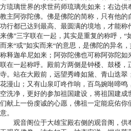
方琉璃世界的求世药师琉璃先如来；右边供
教主阿弥陀佛。佛是佛陀的简称，只有他的
功行都已达到最高、最圆满的境地，才能称作
来佛”三字联在一起，其实是重复的称呼，“如
而来“或”如实而来“的意思，是佛陀的异名
称释迦牟尼如来；阿弥陀佛也可称阿弥陀如
联在一起称呼。殿前方两侧是钟楼、鼓楼，
寺。站在大殿前，远望秀峰如黛、青山迭翠
花漫山；又有山泉叮咚作响，百鸟婉啭啼鸣
空洗净，更好的参加祖国建设，将祖国建成
们献上一份虔诚的心愿，佛祖一定能庇佑你
意。
观音阁
位于大雄宝殿右侧的观音阁，供