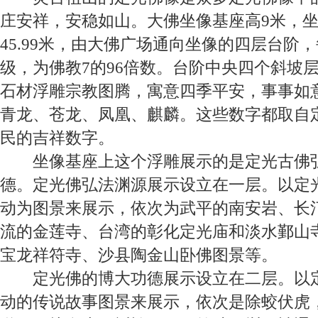
庄安祥，安稳如山。大佛坐像基座高
9
米，
45.99
米，由大佛广场通向坐像的四层台阶，
级，为佛教
7
的
96
倍数。台阶中央四个斜坡
石材浮雕宗教图腾，寓意四季平安，事事如
青龙、苍龙、凤凰、麒麟。这些数字都取自
民的吉祥数字。
坐像基座上这个浮雕展示的是定光古佛
德。定光佛弘法渊源展示设立在一层。以定
动为图景来展示，依次为武平的南安岩、长
流的金莲寺、台湾的彰化定光庙和淡水鄞山
宝龙祥符寺、沙县陶金山卧佛图景等。
定光佛的博大功德展示设立在二层。以
动的传说故事图景来展示，依次是除蛟伏虎