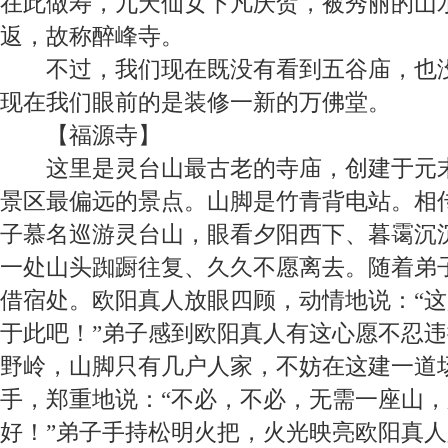
在此做寿，九天仙女下凡庆贺，被秀丽的山
返，故称醉峰寺。
不过，我们现在既没有看到五谷庙，也
现在我们眼前的是装修一新的万佛堂。
【
福源寺
】
这里是灵台山最古老的寺庙，创建于元
景区最偏远的景点。山脚是竹青背电站。相
子慕名巡游灵台山，眼看夕阳西下、暮霭沉
一处山头踟蹰往复、久久不愿离去。随着弟
借宿处。欧阳真人放眼四顾，动情地说：“
于此吧！”弟子感到欧阳真人有这心愿不忍违
野岭，山脚只有几户人家，不妨在这建一道
手，郑重地说：“不必，不必，无需一座山
好！”弟子手持松明火把，火光映亮欧阳真