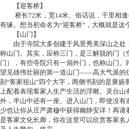
【
迎客桥
】
桥长
72
米，宽
14
米。俗话说，千里相逢
有缘。想当初命名为“迎客桥”，大概就是这
【
山门
】
由于寺院大多创建于风景秀美深山之处
称山门。其实，应称三门，是三解脱的门（
门），有些寺院只有一扇外门，也称山门。跨
望见雄伟壮丽的第一道山门——高大气派的
刻“客家祖山”四个大字，两侧书刻的是褒扬
上配着表现客家人生产生活的浮雕。灵台山
外，半山中还有一座。进入山门，即使没有
少也让你从庄严肃穆中获得幽静安详！再请
是客家文化长廊，你在这里可以欣赏客家名