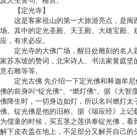
及人生警句、格言。
【
定光寺
】
这是客家祖山的第一大旅游亮点，是闽
场。其中的定光圣殿、天王殿、大雄宝殿、
应，有求必应。
定光寺的大佛广场，醒目处雕刻的名人
家苏东坡的赞词，北宋诗人、书法家黄
庭坚
意石雕等等。
定光古佛
先介绍一下定光佛和释迦牟尼
佛的前身叫“锭光佛”、“燃灯佛”。据《大智
佛降生时，一切身边如灯，所以名叫燃灯太
佛。锭光佛是他的旧称。据《瑞应经》上记
为儒童的时候，买五茎之莲供奉锭光佛，看
解下皮衣盖在地上，不足部分又解开自己的