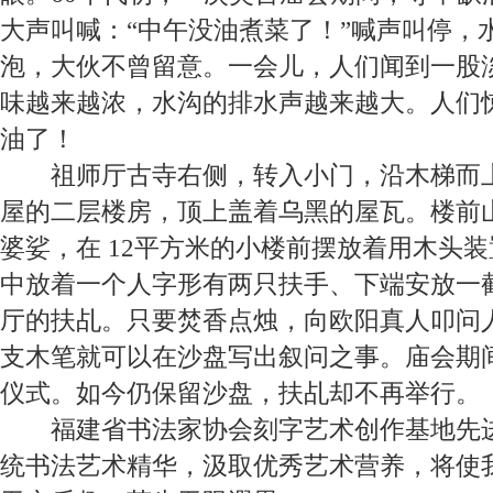
大声叫喊：“中午没油煮菜了！”喊声叫停，
泡，大伙不曾留意。一会儿，人们闻到一股
味越来越浓，水沟的排水声越来越大。人们
油了！
祖师厅
古寺右侧，转入小门，沿木梯而
屋的二层楼房，顶上盖着乌黑的屋瓦。楼前
婆娑，在
12
平方米的小楼前摆放着用木头装
中放着一个人字形有两只扶手、下端安放一
厅的扶乩。只要焚香点烛，向欧阳真人叩问
支木笔就可以在沙盘写出叙问之事。庙会期
仪式。如今仍保留沙盘，扶乩却不再举行。
福建省书法家协会刻字艺术创作基地
先
统书法艺术精华，汲取优秀艺术营养，将使