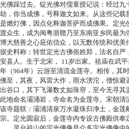
光佛踩过去。锭光佛对儒童授记说：经过九
劫，你当成佛，号释迦文如来。从这些记载
是燃灯佛，因点化释迦菩萨而成佛果。定光
渡众生，成为闽粤浙赣乃至东南亚乡民最为
博大慈善之心庇佑信众，以无数传统和优美
据史料称：转世定光古佛俗姓郑，法名自严
安县人。生于北宋，
11
岁出家。祖庙在武平
年（
964
年）云游至清流金莲寺。相传，其
佛至，其夜，风雷大作，雨水滂沱，僧惊避
出谷口，其下飞瀑数丈如珠帘，至今无寻其
此地命名灞涌岩，寺命名为金莲寺。宋朝清
该寺题联：灞涌清泉万水凝珠归净土，金莲
宗。定光圆寂后，金莲寺内专设古佛殿供奉
灵台祖山的定光佛像是众多定光佛像中