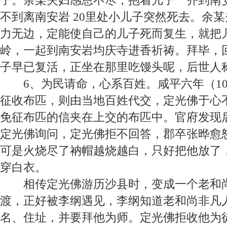
子。余某夫妇感恩不尽，抱着儿子一齐到南
不到离南安岩
20
里处小儿子突然死去。余某
力无边，定能使自己的儿子死而复生，就把
岭，一起到南安岩均庆寺进香祈祷。拜毕，
子早已复活，正坐在那里吃馒头呢，后世人称
6
、为民请命，心系百姓。
咸平六年（
1
征收布匹，则由当地百姓代交，定光佛于心
免征布匹的信夹在上交的布匹中。官府发现
定光佛询问，定光佛拒不回答，郡卒张晔愈
可是火烧尽了衲帽越烧越白，只好把他放了
穿白衣。
相传定光佛游历沙县时，变成一个老和
渡，正好被李纲遇见，李纲知道老和尚非凡
名、住址，并要拜他为师。定光佛拒收他为