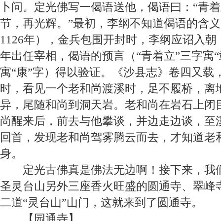
卜问。定光佛写一偈语送他，偈语曰：“青
节，再光辉。”最初，李纲不知道偈语的含
1126
年），金兵包围开封时，李纲应诏入朝
年出任宰相，偈语的预言（“青着立”三字寓“
寓“康”字）得以验证。《沙县志》卷四又载
时，看见一个老和尚渡溪时，足不履桥，离
异，尾随和尚到洞天岩。老和尚在岩石上闭
尚醒来后，前去与他攀谈，并边走边谈，至
回首，发现老和尚驾雾腾云而去，才知道老
身。
定光古佛真是佛法无边啊！接下来，我
圣灵台山另外三座香火旺盛的圆通寺、翠峰
二道“灵台山”山门，这就来到了圆通寺。
【
园通寺
】