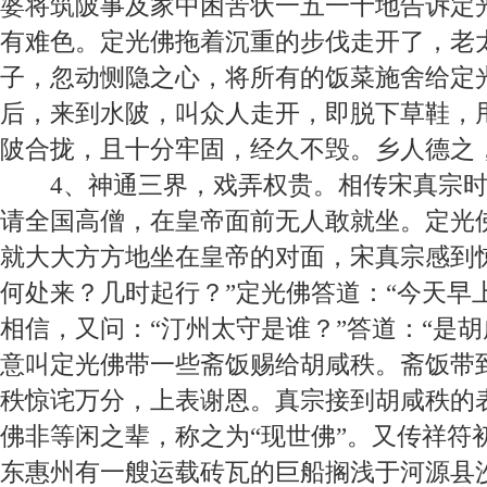
婆将筑陂事及家中困苦状一五一十地告诉定
有难色。定光佛拖着沉重的步伐走开了，老
子，忽动恻隐之心，将所有的饭菜施舍给定
后，来到水陂，叫众人走开，即脱下草鞋，
陂合拢，且十分牢固，经久不毁。乡人德之
4
、神通三界，戏弄权贵。
相传宋真宗
请全国高僧，在皇帝面前无人敢就坐。定光
就大大方方地坐在皇帝的对面，宋真宗感到
何处来？几时起行？”定光佛答道：“今天早
相信，又问：“汀州太守是谁？”答道：“是胡
意叫定光佛带一些斋饭赐给胡咸秩。斋饭带
秩惊诧万分，上表谢恩。真宗接到胡咸秩的
佛非等闲之辈，称之为“现世佛”。又传祥符
东惠州有一艘运载砖瓦的巨船搁浅于河源县