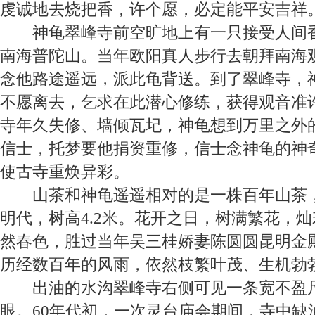
虔诚地去烧把香，许个愿，必定能平安吉祥
神龟
翠峰寺前空旷地上有一只接受人间
南海普陀山。当年欧阳真人步行去朝拜南海
念他路途遥远，派此龟背送。到了翠峰寺，
不愿离去，乞求在此潜心修练，获得观音准
寺年久失修、墙倾瓦圮，神龟想到万里之外
信士，托梦要他捐资重修，信士念神龟的神
使古寺重焕异彩。
山茶
和神龟遥遥相对的是一株百年山茶
明代，树高
4.2
米。花开之日，树满繁花，灿
然春色，胜过当年吴三桂娇妻陈圆圆昆明金
历经数百年的风雨，依然枝繁叶茂、生机勃
出油的水沟
翠峰寺右侧可见一条宽不盈
眼。
60
年代初，一次灵台庙会期间，寺中缺