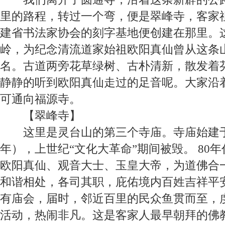
里的路程，转过一个弯，便是翠峰寺，客家
建省书法家协会的刻字基地便创建在那里。
岭，为纪念清流道家始祖欧阳真仙曾从这条
名。古道两旁花草绿树、古朴清新，散发着
静静的听到欧阳真仙走过的足音呢。大家沿
可通向福源寺。
【
翠峰寺
】
这里是灵台山的第三个寺庙。寺庙始建
年），上世纪“文化大革命”期间被毁。
80
年
欧阳真仙、观音大士、玉皇大帝，为道佛合
和谐相处，各司其职，庇佑境内百姓吉祥平
有庙会，届时，邻近百里的民众鱼贯而至，
活动，热闹非凡。这是客家人最早朝拜的佛