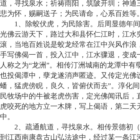
道，寻找泉水；祈祷雨阳，筑陂开圳；神通
悲为怀，赐嗣送子；为民请命，心系百姓等
1
、除蛟伏虎，为民除害。
后周显德年
光佛云游天下，路过大和县怀仁江时，江水
滚，当地百姓说是蛟龙经常在江中兴风作浪
手写佛偈一首，投入江中，江水骤退，变成
人称之为“龙洲”。相传汀洲城南的龙潭中有
也投偈潭中，孽龙遂消声匿迹。又传定光佛
蟠，猛虎傍睨，良久，皆俯伏而去”。淳化间
民牧场中的牛被老虎伤害，定光佛闻讯后，
虎咬死的地方立一木牌，写上偈语，第二天
中。
2
、疏通航道，寻找泉水。
相传景德初
到江西南康盘古山弘法途中，经过某一条江