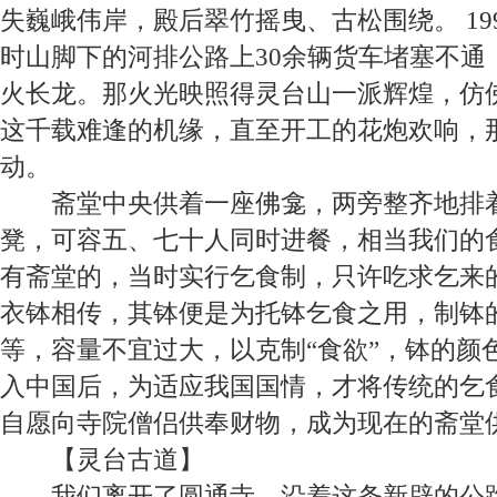
失巍峨伟岸，殿后翠竹摇曳、古松围绕。
19
时山脚下的河排公路上
30
余辆货车堵塞不通
火长龙。那火光映照得灵台山一派辉煌，仿
这千载难逢的机缘，直至开工的花炮欢响，
动。
斋堂
中央供着一座佛龛，两旁整齐地排
凳，可容五、七十人同时进餐，相当我们的
有斋堂的，当时实行乞食制，只许吃求乞来
衣钵相传，其钵便是为托钵乞食之用，制钵
等，容量不宜过大，以克制“食欲”，钵的颜
入中国后，为适应我国国情，才将传统的乞
自愿向寺院僧侣供奉财物，成为现在的斋堂
【
灵台古道
】
我们离开了圆通寺，沿着这条新辟的公