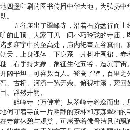
地四堡印刷的图书传播中华大地，为弘扬中
勋。
五谷庙
出了翠峰寺，沿着石阶盘行而上
旷的山顶，大家可见一间小巧玲珑的寺庙，
诸多庙宇中的至高处，庙内祀奉五谷真仙。
朝天，上身祼体，下身系一片树叶围裙，赤
穗，右手持太象，象征生化五谷，造就宇宙
开阔平坦，可容数百人。登高了望，百里之
峦、古桥、河流一览无余。俯视桂溪，萦回
目、豁然开朗。
醉峰寺（万佛堂）
从翠峰寺斜逸而出，
地伺守着寺前一片幽静的茶林和森森翠柏的
在寺前休憩与观赏，可感受着佛骨清风的飘