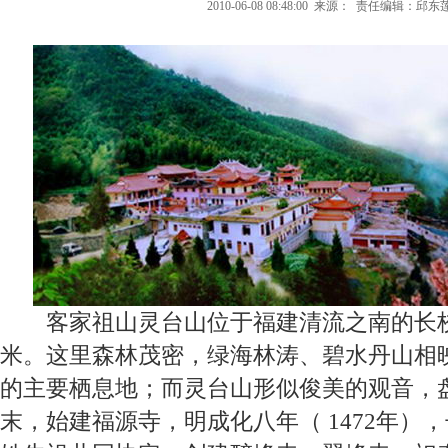
2010-06-08 08:48:00
来源：
责任编辑：邱东
客家祖山灵台山位于福建清流之南的长
米。这里森林茂密，绿海林涛、碧水丹山相
的主要栖息地；而灵台山形似俊美的观音，
末，始建福源寺，明成化八年（
1472
年），