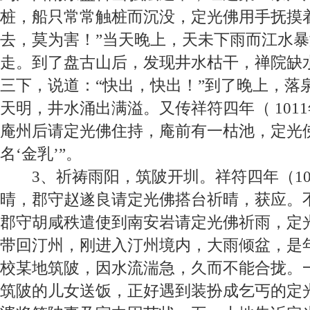
桩，船只常常触桩而沉没，定光佛用手抚摸
去，莫为害！”当天晚上，天未下雨而江水
走。到了盘古山后，发现井水枯干，禅院缺
三下，说道：“快出，快出！”到了晚上，落
天明，井水涌出满溢。又传祥符四年（
1011
庵州后请定光佛住持，庵前有一枯池，定光
名‘金乳’”。
3
、祈祷雨阳，筑陂开圳。
祥符四年（
1
晴，郡守赵遂良请定光佛搭台祈晴，获应。
郡守胡咸秩遣使到南安岩请定光佛祈雨，定
带回汀州，刚进入汀州境内，大雨倾盆，是
校某地筑陂，因水流湍急，久而不能合拢。
筑陂的儿女送饭，正好遇到装扮成乞丐的定