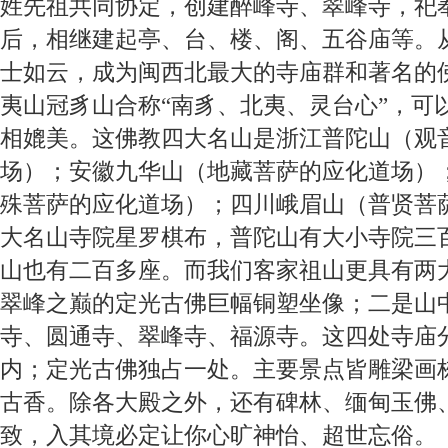
姓先祖共同协定，创建醉峰寺、翠峰寺，祀
后，相继建起亭、台、楼、阁、五谷庙等。
士如云，成为闽西北最大的寺庙群和著名的
夷山冠豸山合称“南豸、北夷、灵台心”，可
相媲美。这佛教四大名山是浙江普陀山（观
场）；安徽九华山（地藏菩萨的应化道场）
殊菩萨的应化道场）；四川峨眉山（普贤菩
大名山寺院星罗棋布，普陀山有大小寺院三
山也有二百多座。而我们客家祖山更具有两
翠峰之巅的定光古佛巨幅铜塑坐像；二是山
寺、圆通寺、翠峰寺、福源寺。这四处寺庙
内；定光古佛独占一处。主要景点皆雕梁画
古香。除各大殿之外，还有碑林、缅甸玉佛
致，入其境必定让你心旷神怡、超世忘俗。