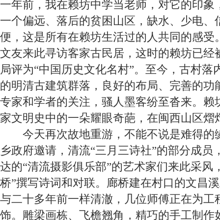
一年前，我在赖坊中学当老师，对它的印象
一个偏远、落后的贫困山区，缺水、少电、
便，这是所有在赖坊生活过的人共同的感受
文友来此寻访客家古民居，这时的赖坊已经
局评为“中国历史文化名村”。至今，古村落
的明清古建筑群落，良好的布局、完善的功
专家和学者的关注，骚人墨客纷至沓来。赖
家文明史中的一朵耀眼奇葩，在闽西山区熠
今天再次故地重游，不能不说是难得的缘
乡政府邀请，清流“三月三诗社”的部分成员
达的“清流摄影俱乐部”的艺术家们来此采风
桥”撰写诗词和对联。廊桥建在村口的文昌
与二十多年前一样清澈，几位师傅正在为工
饰。雕梁画栋、飞檐翘角，精巧的手工制作