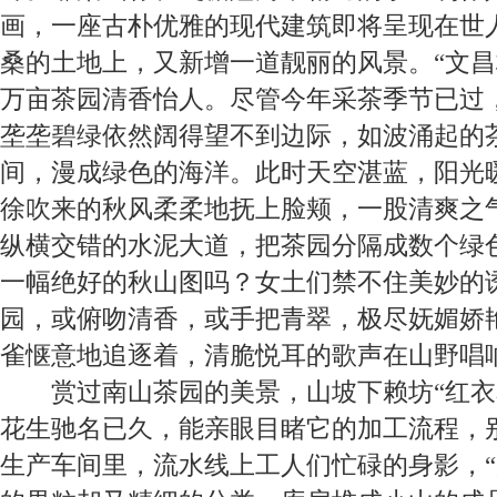
画，一座古朴优雅的现代建筑即将呈现在世
桑的土地上，又新增一道靓丽的风景。“文昌
万亩茶园清香怡人。尽管今年采茶季节已过
垄垄碧绿依然阔得望不到边际，如波涌起的
间，漫成绿色的海洋。此时天空湛蓝，阳光
徐吹来的秋风柔柔地抚上脸颊，一股清爽之
纵横交错的水泥大道，把茶园分隔成数个绿
一幅绝好的秋山图吗？女土们禁不住美妙的
园，或俯吻清香，或手把青翠，极尽妩媚娇
雀惬意地追逐着，清脆悦耳的歌声在山野唱
赏过南山茶园的美景，山坡下赖坊“红衣
花生驰名已久，能亲眼目睹它的加工流程，
生产车间里，流水线上工人们忙碌的身影，“