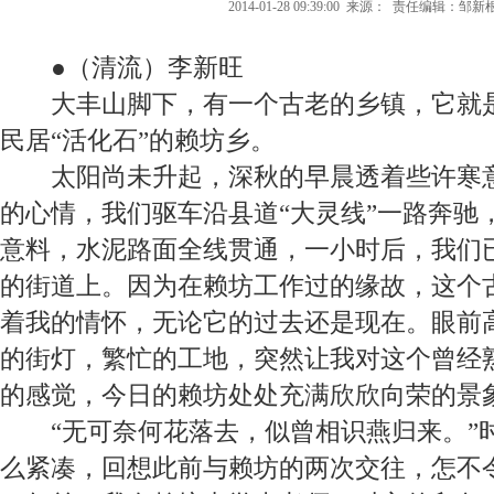
2014-01-28 09:39:00
来源：
责任编辑：邹新
●（清流）李新旺
大丰山脚下，有一个古老的乡镇，它就是
民居“活化石”的赖坊乡。
太阳尚未升起，深秋的早晨透着些许寒意
的心情，我们驱车沿县道“大灵线”一路奔驰
意料，水泥路面全线贯通，一小时后，我们
的街道上。因为在赖坊工作过的缘故，这个
着我的情怀，无论它的过去还是现在。眼前
的街灯，繁忙的工地，突然让我对这个曾经
的感觉，今日的赖坊处处充满欣欣向荣的景
“无可奈何花落去，似曾相识燕归来。”
么紧凑，回想此前与赖坊的两次交往，怎不