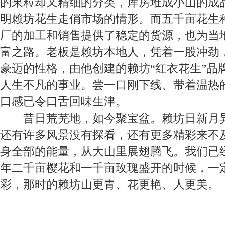
的果粒却又精细的分类，库房堆成小山的成
明赖坊花生走俏市场的情形。而五千亩花生
厂的加工和销售提供了稳定的货源，也为当
富之路。老板是赖坊本地人，凭着一股冲劲
豪迈的性格，由他创建的赖坊“红衣花生”品
人生不凡的事业。尝一口刚下线、带着温热
口感已令口舌回味生津。
昔日荒芜地，如今聚宝盆。赖坊日新月异
还有许多风景没有探看，还有更多精彩来不
身全部的能量，从大山里展翅腾飞。我们已
年二千亩樱花和一千亩玫瑰盛开的时候，一
彩，那时的赖坊山更青、花更艳、人更美。