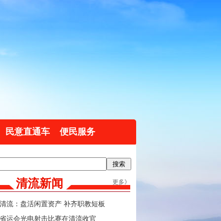
民意直通车
便民服务
清流新闻
更多》
清流：盘活闲置资产 补齐职教短板
省运会光电射击比赛在清流收官