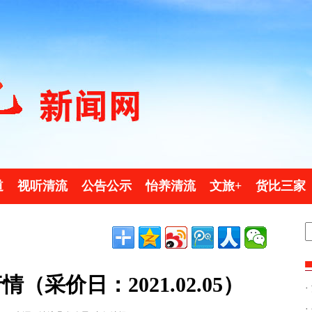
道
视听清流
公告公示
怡养清流
文旅+
货比三家
采价日：2021.02.05）
·
·