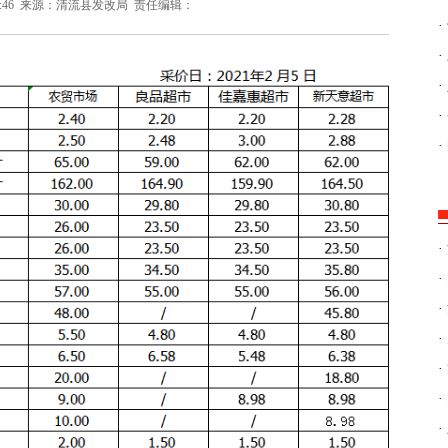
:46
来源：清流县发改局
责任编辑：
·
·
·
·
·
·
·
·
·
·
·
·