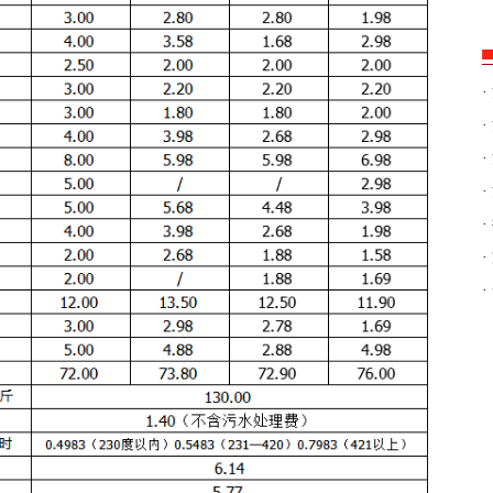
·
·
·
·
·
·
·