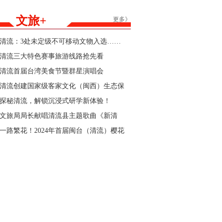
能家居产品购新补贴活动参与商家的公告
文旅+
更多》
清流：3处未定级不可移动文物入选……
清流三大特色赛事旅游线路抢先看
清流首届台湾美食节暨群星演唱会
清流创建国家级客家文化（闽西）生态保
护区“官宣”
探秘清流，解锁沉浸式研学新体验！
文旅局局长献唱清流县主题歌曲《新清
流》！
一路繁花！2024年首届闽台（清流）樱花
文化节暨清流县第三届樱花跑即将开始