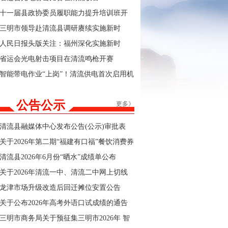
十一届县政协委员履职能力提升培训班开
班
三明市领导赴清流县调研赓续实施新时
代“堡垒工程”及群众身边不正之风和腐败问
人民日报头版关注：福州深化实施新时
题集中整治工作
代“堡垒工程”
省运会光电射击项目在清流鸣枪开赛
智能带电作业“上岗”！清流供电首次启用机
器人完成高空设备安装
公告公示
更多》
清流县融媒体中心发布公告(公示)审批表
关于2026年第二期“福建有口福”餐饮消费券
商户报名的公告
清流县2026年6月份“晒水”成绩单公布
关于2026年清流一中、清流二中网上切线
招生结果的公告
龙津市场升级改造后回迁摊位安置公告
关于公布2026年高考外语口试成绩的通告
三明市商务局关于预征集三明市2026年 智