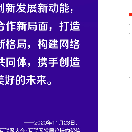
·
·
·
·
·
·
·