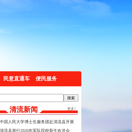
民意直通车
便民服务
清流新闻
更多》
中国人民大学博士生服务团赴清流县开展
实践调研
清流县举行2026年军队院校新生欢送会