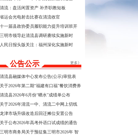
清流：盘活闲置资产 补齐职教短板
省运会光电射击比赛在清流收官
十一届县政协委员履职能力提升培训班开
班
三明市领导赴清流县调研赓续实施新时
代“堡垒工程”及群众身边不正之风和腐败问
人民日报头版关注：福州深化实施新时
题集中整治工作
代“堡垒工程”
公告公示
更多》
清流县融媒体中心发布公告(公示)审批表
关于2026年第二期“福建有口福”餐饮消费券
商户报名的公告
清流县2026年6月份“晒水”成绩单公布
关于2026年清流一中、清流二中网上切线
招生结果的公告
龙津市场升级改造后回迁摊位安置公告
关于公布2026年高考外语口试成绩的通告
三明市商务局关于预征集三明市2026年 智