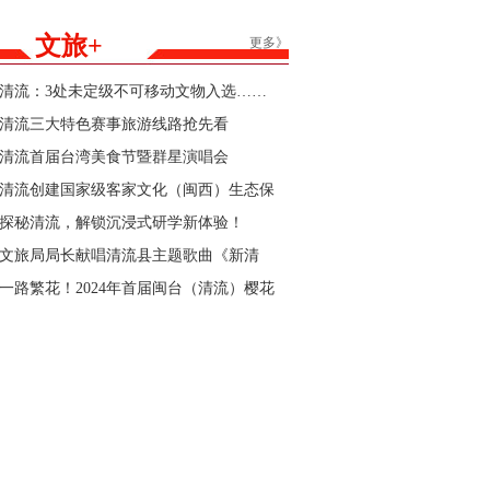
能家居产品购新补贴活动参与商家的公告
文旅+
更多》
清流：3处未定级不可移动文物入选……
清流三大特色赛事旅游线路抢先看
清流首届台湾美食节暨群星演唱会
清流创建国家级客家文化（闽西）生态保
护区“官宣”
探秘清流，解锁沉浸式研学新体验！
文旅局局长献唱清流县主题歌曲《新清
流》！
一路繁花！2024年首届闽台（清流）樱花
文化节暨清流县第三届樱花跑即将开始