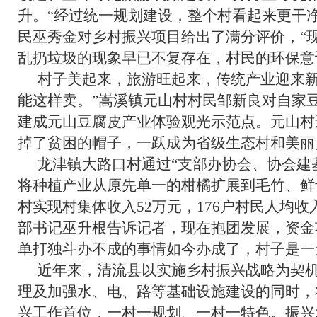
升。“经过统一规划建设，整个村看起来更干
民巫秀金对乡村振兴项目给出了满分评价，“
乱扔垃圾的现象早已不复存在，村民的环保意
村子美起来，旅游旺起来，传统产业迎来新
能这样卖。”嵩溪镇元山村村民邹新良对自家
建成元山豆腐皮产业体验观光示范点。元山村
掉了贫困的帽子，一跃成为省级生态村和美丽
龙津镇大路口村通过“支部办协会、协会建
将种植产业从原先单一的柑橘扩展到毛竹、鲜切
村实现村集体收入52万元，176户村民人均收入
部书记巫升根告诉记者，现在抱团发展，资金
单打独斗办不成的事情如今办成了，村子是一
近年来，清流县以实施乡村振兴战略为契
理及加强水、电、路等基础设施建设的同时，
兴工作首位，一村一规划、一村一特色。振兴