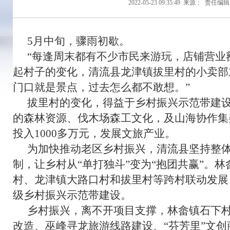
2022-05-23 09:35:49
来源：
责任编辑
5月中旬，骤雨初歇。
“每逢周末都有不少市民来游玩，店铺营业
起村子的变化，清流县龙津镇拔里村的小卖部
门口就是景点，过去怎么都不敢想。”
拔里村的变化，得益于乡村振兴示范带建
的森林资源、伐木场森工文化，及山海协作集
投入1000多万元，发展文旅产业。
为加快推动老区乡村振兴，清流县坚持整
制，让乡村从“单打独斗”变为“抱团共赢”。
村、龙津镇大路口村和拔里村等跨村联动发展
级乡村振兴示范带建设。
乡村振兴，离不开项目支撑，林畲镇石下
改造、巫峰寻龙旅游线路建设、“芬芳里”文