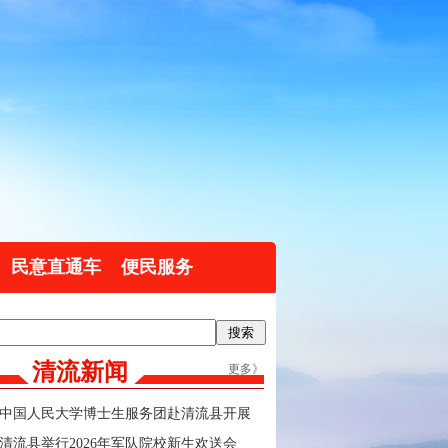
民意直通车
便民服务
清流新闻
更多》
中国人民大学博士生服务团赴清流县开展
实践调研
清流县举行2026年军队院校新生欢送会