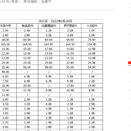
5:43:36
来源：
责任编辑：吴建平
·
·
·
·
·
·
·
·
·
·
·
·