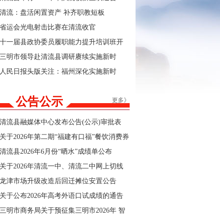
清流：盘活闲置资产 补齐职教短板
省运会光电射击比赛在清流收官
十一届县政协委员履职能力提升培训班开
班
三明市领导赴清流县调研赓续实施新时
代“堡垒工程”及群众身边不正之风和腐败问
人民日报头版关注：福州深化实施新时
题集中整治工作
代“堡垒工程”
公告公示
更多》
清流县融媒体中心发布公告(公示)审批表
关于2026年第二期“福建有口福”餐饮消费券
商户报名的公告
清流县2026年6月份“晒水”成绩单公布
关于2026年清流一中、清流二中网上切线
招生结果的公告
龙津市场升级改造后回迁摊位安置公告
关于公布2026年高考外语口试成绩的通告
三明市商务局关于预征集三明市2026年 智