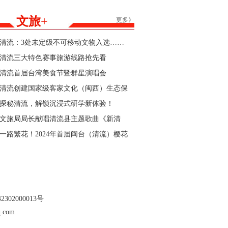
能家居产品购新补贴活动参与商家的公告
文旅+
更多》
清流：3处未定级不可移动文物入选……
清流三大特色赛事旅游线路抢先看
清流首届台湾美食节暨群星演唱会
清流创建国家级客家文化（闽西）生态保
护区“官宣”
探秘清流，解锁沉浸式研学新体验！
文旅局局长献唱清流县主题歌曲《新清
流》！
一路繁花！2024年首届闽台（清流）樱花
文化节暨清流县第三届樱花跑即将开始
302000013号
.com