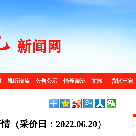
道
视听清流
公告公示
怡养清流
文旅+
货比三家
采价日：2022.06.20）
·
·