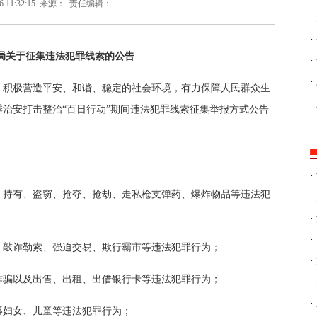
6 11:32:15
来源：
责任编辑：
·
·
局
关于征集违法犯罪线索的公告
·
·
，积极营造平安、和谐、稳定的社会环境，有力保障人民群众生
·
治安打击整治“百日行动”期间违法犯罪线索征集举报方式公告
·
、持有、盗窃、抢夺、抢劫、走私枪支弹药、爆炸物品等违法犯
·
·
·
、敲诈勒索、强迫交易、欺行霸市等违法犯罪行为；
·
诈骗以及出售、出租、出借银行卡等违法犯罪行为；
·
·
辱妇女、儿童等违法犯罪行为；