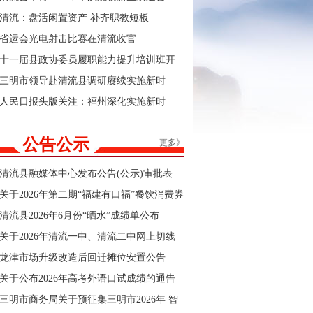
清流：盘活闲置资产 补齐职教短板
省运会光电射击比赛在清流收官
十一届县政协委员履职能力提升培训班开
班
三明市领导赴清流县调研赓续实施新时
代“堡垒工程”及群众身边不正之风和腐败问
人民日报头版关注：福州深化实施新时
题集中整治工作
代“堡垒工程”
公告公示
更多》
清流县融媒体中心发布公告(公示)审批表
关于2026年第二期“福建有口福”餐饮消费券
商户报名的公告
清流县2026年6月份“晒水”成绩单公布
关于2026年清流一中、清流二中网上切线
招生结果的公告
龙津市场升级改造后回迁摊位安置公告
关于公布2026年高考外语口试成绩的通告
三明市商务局关于预征集三明市2026年 智