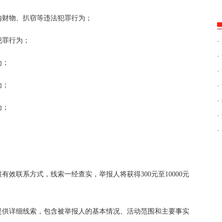
内财物、扒窃等违法犯罪行为；
犯罪行为；
·
·
为；
·
为；
·
·
为；
·
·
效联系方式，线索一经查实，举报人将获得300元至10000元
提供详细线索，包含被举报人的基本情况、活动范围和主要事实