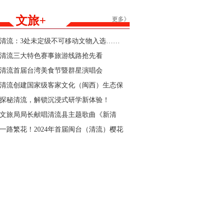
能家居产品购新补贴活动参与商家的公告
文旅+
更多》
清流：3处未定级不可移动文物入选……
清流三大特色赛事旅游线路抢先看
清流首届台湾美食节暨群星演唱会
清流创建国家级客家文化（闽西）生态保
护区“官宣”
探秘清流，解锁沉浸式研学新体验！
文旅局局长献唱清流县主题歌曲《新清
流》！
一路繁花！2024年首届闽台（清流）樱花
文化节暨清流县第三届樱花跑即将开始