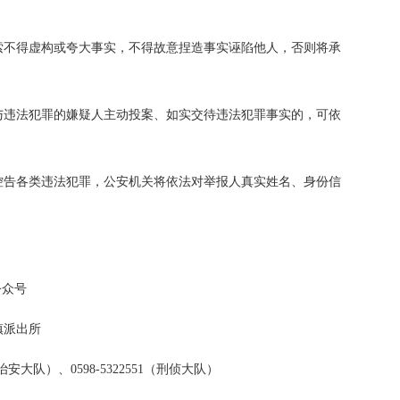
索不得虚构或夸大事实，不得故意捏造事实诬陷他人，否则将承
与违法犯罪的嫌疑人主动投案、如实交待违法犯罪事实的，可依
控告各类违法犯罪，公安机关将依法对举报人真实姓名、身份信
公众号
镇派出所
（治安大队）、0598-5322551（刑侦大队）