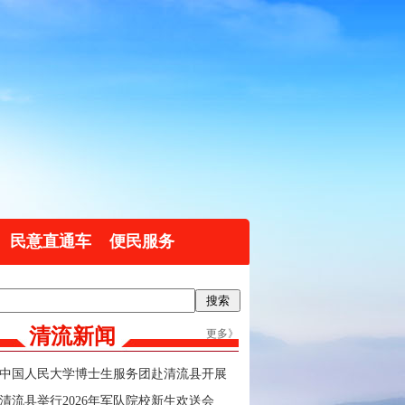
民意直通车
便民服务
清流新闻
更多》
中国人民大学博士生服务团赴清流县开展
实践调研
清流县举行2026年军队院校新生欢送会