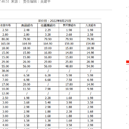
7:46:51
来源：
责任编辑：吴建平
·
·
·
·
·
·
·
·
·
·
·
·