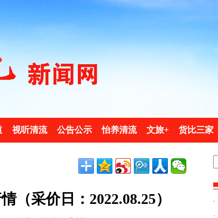
道
视听清流
公告公示
怡养清流
文旅+
货比三家
采价日：2022.08.25）
·
·