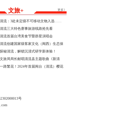
能家居产品购新补贴活动参与商家的公告
文旅+
更多》
清流：3处未定级不可移动文物入选……
清流三大特色赛事旅游线路抢先看
清流首届台湾美食节暨群星演唱会
清流创建国家级客家文化（闽西）生态保
护区“官宣”
探秘清流，解锁沉浸式研学新体验！
文旅局局长献唱清流县主题歌曲《新清
流》！
一路繁花！2024年首届闽台（清流）樱花
文化节暨清流县第三届樱花跑即将开始
302000013号
.com