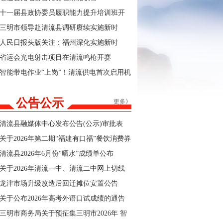
十一届县政协委员履职能力提升培训班开
班
三明市领导赴清流县调研赓续实施新时
代“堡垒工程”及群众身边不正之风和腐败问
人民日报头版关注：福州深化实施新时
题集中整治工作
代“堡垒工程”
省运会光电射击项目在清流鸣枪开赛
智能带电作业“上岗”！清流供电首次启用机
器人完成高空设备安装
公告公示
更多》
清流县融媒体中心发布公告(公示)审批表
关于2026年第二期“福建有口福”餐饮消费券
商户报名的公告
清流县2026年6月份“晒水”成绩单公布
关于2026年清流一中、清流二中网上切线
招生结果的公告
龙津市场升级改造后回迁摊位安置公告
关于公布2026年高考外语口试成绩的通告
三明市商务局关于预征集三明市2026年 智