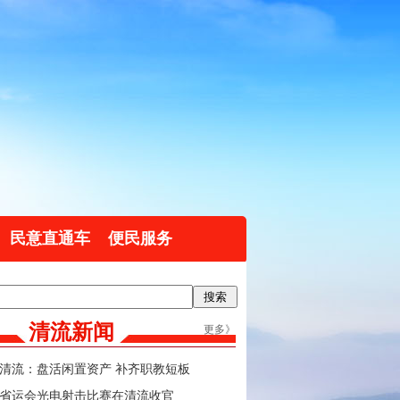
民意直通车
便民服务
清流新闻
更多》
清流：盘活闲置资产 补齐职教短板
省运会光电射击比赛在清流收官