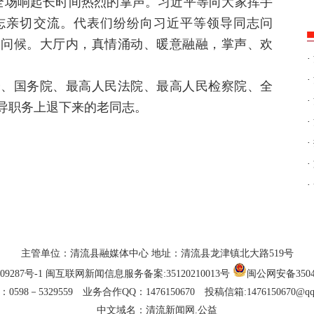
全场响起长时间热烈的掌声。习近平等向大家挥手
志亲切交流。代表们纷纷向习近平等领导同志问
的问候。大厅内，真情涌动、暖意融融，掌声、欢
·
·
会、国务院、最高人民法院、最高人民检察院、全
·
导职务上退下来的老同志。
·
·
·
·
主管单位：清流县融媒体中心 地址：清流县龙津镇北大路519号
09287号-1
闽互联网新闻信息服务备案:35120210013号
闽公网安备35042
0598－5329559 业务合作QQ：1476150670 投稿信箱:1476150670@qq
中文域名：清流新闻网.公益