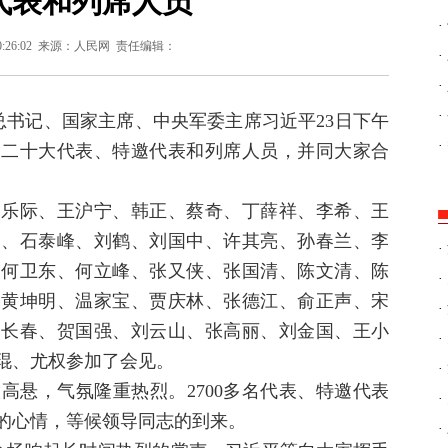
代表和列席人员
·
0:26:02
来源：人民网
责任编辑：
·
·
·
央总书记、国家主席、中央军委主席习近平23日下午
·
的二十大代表、特邀代表和列席人员，并同大家合
赵乐际、王沪宁、韩正、蔡奇、丁薛祥、李希、王
力、石泰峰、刘鹤、刘国中、许其亮、孙春兰、李
·
、何卫东、何立峰、张又侠、张国清、陈文清、陈
·
、黄坤明、温家宝、贾庆林、张德江、俞正声、宋
·
李长春、贺国强、刘云山、张高丽、刘金国、王小
·
琨、尤权参加了会见。
·
高悬，气氛隆重热烈。2700多名代表、特邀代表
·
的心情，等候领导同志的到来。
·