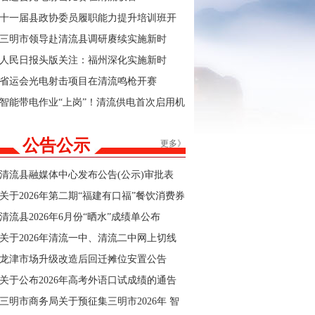
十一届县政协委员履职能力提升培训班开
班
三明市领导赴清流县调研赓续实施新时
代“堡垒工程”及群众身边不正之风和腐败问
人民日报头版关注：福州深化实施新时
题集中整治工作
代“堡垒工程”
省运会光电射击项目在清流鸣枪开赛
智能带电作业“上岗”！清流供电首次启用机
器人完成高空设备安装
公告公示
更多》
清流县融媒体中心发布公告(公示)审批表
关于2026年第二期“福建有口福”餐饮消费券
商户报名的公告
清流县2026年6月份“晒水”成绩单公布
关于2026年清流一中、清流二中网上切线
招生结果的公告
龙津市场升级改造后回迁摊位安置公告
关于公布2026年高考外语口试成绩的通告
三明市商务局关于预征集三明市2026年 智