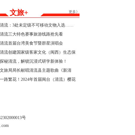
能家居产品购新补贴活动参与商家的公告
文旅+
更多》
清流：3处未定级不可移动文物入选……
清流三大特色赛事旅游线路抢先看
清流首届台湾美食节暨群星演唱会
清流创建国家级客家文化（闽西）生态保
护区“官宣”
探秘清流，解锁沉浸式研学新体验！
文旅局局长献唱清流县主题歌曲《新清
流》！
一路繁花！2024年首届闽台（清流）樱花
文化节暨清流县第三届樱花跑即将开始
302000013号
.com