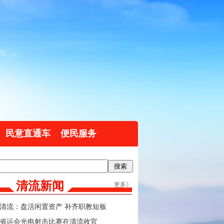
民意直通车
便民服务
清流新闻
更多》
清流：盘活闲置资产 补齐职教短板
省运会光电射击比赛在清流收官