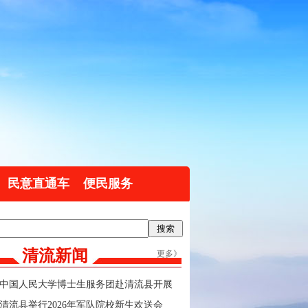
民意直通车
便民服务
清流新闻
更多》
中国人民大学博士生服务团赴清流县开展
实践调研
清流县举行2026年军队院校新生欢送会