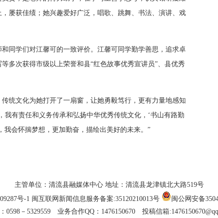
上，屡获佳绩；她兴趣爱好广泛，唱歌、跳舞、书法、演讲、戏
师和同学们对江馨可的一致评价。江馨可同学勤学善思，追求卓
等多次获得市级以上荣誉和县“红色故事优秀宣讲员”、县优秀
，传统文化为她打开了一扇窗，让她勇毅笃行，更有力量地感知
，我有责任和义务传承和弘扬中华优秀传统文化，‘书山有路勤
，我会怀揣梦想，更加勤奋，描绘出美好的未来。”
主管单位：清流县融媒体中心 地址：清流县龙津镇北大路519号
09287号-1
闽互联网新闻信息服务备案:35120210013号
闽公网安备35042
0598－5329559 业务合作QQ：1476150670 投稿信箱:1476150670@qq