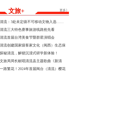
能家居产品购新补贴活动参与商家的公告
文旅+
更多》
清流：3处未定级不可移动文物入选……
清流三大特色赛事旅游线路抢先看
清流首届台湾美食节暨群星演唱会
清流创建国家级客家文化（闽西）生态保
护区“官宣”
探秘清流，解锁沉浸式研学新体验！
文旅局局长献唱清流县主题歌曲《新清
流》！
一路繁花！2024年首届闽台（清流）樱花
文化节暨清流县第三届樱花跑即将开始