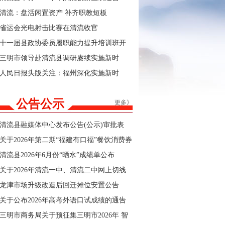
清流：盘活闲置资产 补齐职教短板
省运会光电射击比赛在清流收官
十一届县政协委员履职能力提升培训班开
班
三明市领导赴清流县调研赓续实施新时
代“堡垒工程”及群众身边不正之风和腐败问
人民日报头版关注：福州深化实施新时
题集中整治工作
代“堡垒工程”
公告公示
更多》
清流县融媒体中心发布公告(公示)审批表
关于2026年第二期“福建有口福”餐饮消费券
商户报名的公告
清流县2026年6月份“晒水”成绩单公布
关于2026年清流一中、清流二中网上切线
招生结果的公告
龙津市场升级改造后回迁摊位安置公告
关于公布2026年高考外语口试成绩的通告
三明市商务局关于预征集三明市2026年 智