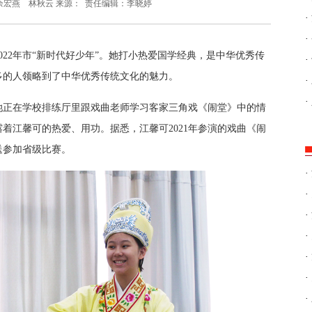
余宏燕 林秋云
来源：
责任编辑：李晓婷
·
·
022年市“新时代好少年”。她打小热爱国学经典，是中华优秀传
·
多的人领略到了中华优秀传统文化的魅力。
·
·
她正在学校排练厅里跟戏曲老师学习客家三角戏《闹堂》中的情
着江馨可的热爱、用功。据悉，江馨可2021年参演的戏曲《闹
送参加省级比赛。
·
·
·
·
·
·
·