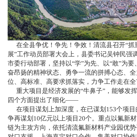
在全县争优！争先！争效！清流县召开“抓
展”工作动员部署大会上，县委书记吴钟民强
市委行动部署，坚持以“学”为先、以“敢”为要
奋昂扬的精神状态、勇争一流的拼搏心态、全
位、高标准、高要求抓落实，力争工作走在全
重大项目是经济发展的“牛鼻子”，能够发挥
四个方面提出了细化——
在项目谋划上加深度，在已谋划153个项
争再谋划10亿元以上项目20个。重点以氟新
链为主攻方向，依托清流氟新材料产业园优势
对口支援、上海嘉定对口合作、集美对口协作