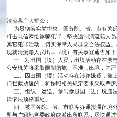
2023-02-20 08:57:47
来源：
责任编辑
清流县广大群众：
为贯彻落实党中央、国务院、省、市有关
打击电信网络诈骗犯罪，坚决遏制清流籍人员
其它犯罪活动，切实保障人民群众合法权益。
现就清流籍人员出国（境）有关事宜通告如下
一、对出国（境）人员，出境活动存在涉
公安机关将采取限制措施、不准其出境，并严
二、因出国（境）活动存在涉诈嫌疑，被
门拦截劝返的，将按照相关规定要求采取严厉
三、组织、运送、参与偷越国（边）境违
律依法顶格重处。
四、被国务院、省、市联席办通报滞留境
即与户籍地党委政府或派出所联系，尽快通过