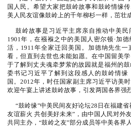
国人民。希望大家把鼓岭故事和鼓岭情缘传
美人民友谊像鼓岭上的千年柳杉一样，茁壮
鼓岭故事是习近平主席亲自推动中美民
1901年，在襁褓之中的美国人密尔顿·加
活，1911年全家迁回美国。加德纳先生
看，但直到去世也未能如愿。在中国留美学
于了解到丈夫魂牵梦萦的故园就是福州的鼓岭
委书记习近平了解到这段感人的鼓岭情缘
国。2012年，时任国家副主席习近平访美
欢迎午宴上讲述鼓岭故事，引发两国各界强
“鼓岭缘”中美民间友好论坛28日在福建
友谊薪火 共创美好未来”，由中国人民对外
共同主办，“鼓岭之友”部分成员等中美各界