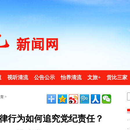
道
视听清流
公告公示
怡养清流
文旅+
货比三家
教育
>
律行为如何追究党纪责任？
·
·