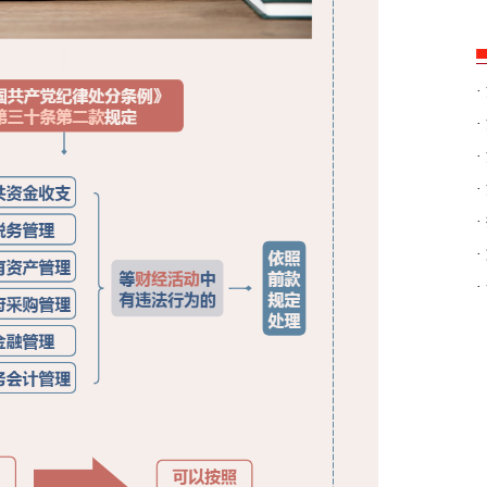
·
·
·
·
·
·
·