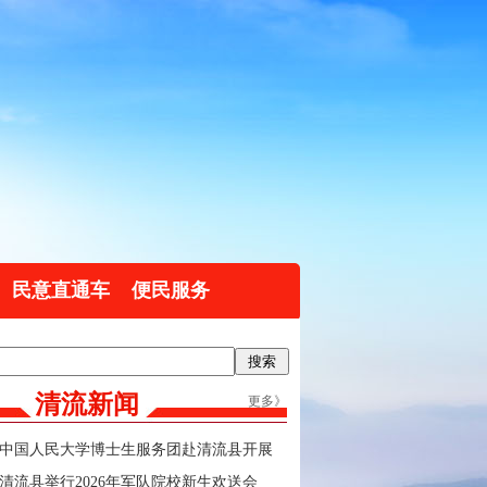
民意直通车
便民服务
清流新闻
更多》
中国人民大学博士生服务团赴清流县开展
实践调研
清流县举行2026年军队院校新生欢送会