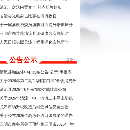
清流：盘活闲置资产 补齐职教短板
省运会光电射击比赛在清流收官
十一届县政协委员履职能力提升培训班开
班
三明市领导赴清流县调研赓续实施新时
代“堡垒工程”及群众身边不正之风和腐败问
人民日报头版关注：福州深化实施新时
题集中整治工作
代“堡垒工程”
公告公示
更多》
清流县融媒体中心发布公告(公示)审批表
关于2026年第二期“福建有口福”餐饮消费券
商户报名的公告
清流县2026年6月份“晒水”成绩单公布
关于2026年清流一中、清流二中网上切线
招生结果的公告
龙津市场升级改造后回迁摊位安置公告
关于公布2026年高考外语口试成绩的通告
三明市商务局关于预征集三明市2026年 智