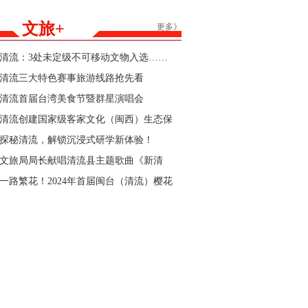
能家居产品购新补贴活动参与商家的公告
文旅+
更多》
清流：3处未定级不可移动文物入选……
清流三大特色赛事旅游线路抢先看
清流首届台湾美食节暨群星演唱会
清流创建国家级客家文化（闽西）生态保
护区“官宣”
探秘清流，解锁沉浸式研学新体验！
文旅局局长献唱清流县主题歌曲《新清
流》！
一路繁花！2024年首届闽台（清流）樱花
文化节暨清流县第三届樱花跑即将开始