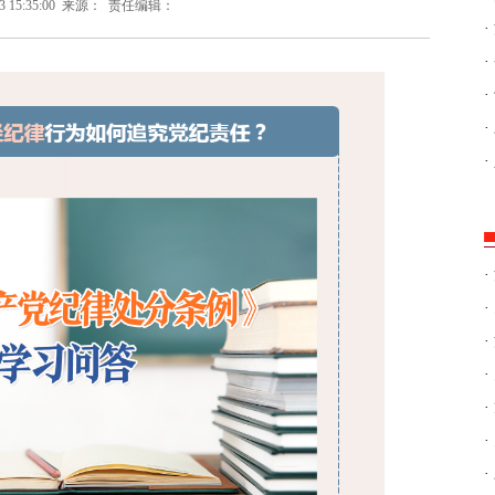
3 15:35:00
来源：
责任编辑：
·
·
·
·
·
·
·
·
·
·
·
·