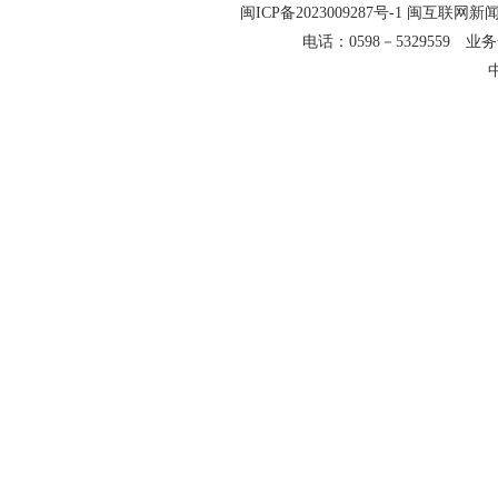
闽ICP备2023009287号-1
闽互联网新闻信
电话：0598－5329559 业务合