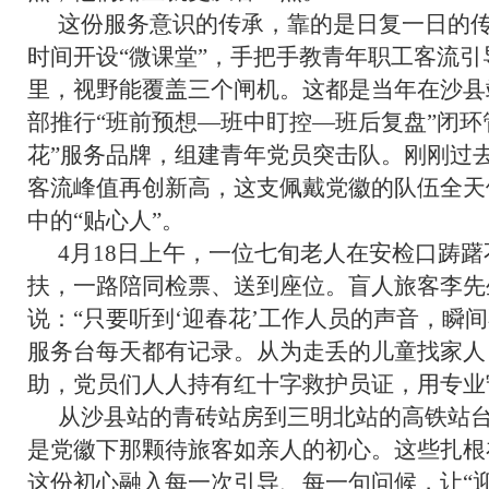
这份服务意识的传承，靠的是日复一日的
时间开设“微课堂”，手把手教青年职工客流引
里，视野能覆盖三个闸机。这都是当年在沙县
部推行“班前预想—班中盯控—班后复盘”闭环
花”服务品牌，组建青年党员突击队。刚刚过
客流峰值再创新高，这支佩戴党徽的队伍全天
中的“贴心人”。
4月18日上午，一位七旬老人在安检口踌
扶，一路陪同检票、送到座位。盲人旅客李先
说：“只要听到‘迎春花’工作人员的声音，瞬
服务台每天都有记录。从为走丢的儿童找家人
助，党员们人人持有红十字救护员证，用专业
从沙县站的青砖站房到三明北站的高铁站
是党徽下那颗待旅客如亲人的初心。这些扎根
这份初心融入每一次引导、每一句问候，让“