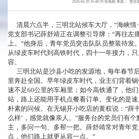
2026-04-20 16:48:59
张海根
来源：
责任
清晨六点半，三明北站候车大厅，“海峡情
党支部书记薛舒靖正在调整引导牌：“再往左
上。”他身后，青年党员突击队队员整装待发
从绿皮车时代到高铁时代，四十一年接力，只
容。
三明北站是沙县小吃的发源地，每年春节
里奔赴全国。早年绿皮车时代，业主们背着锅
速不足60公里的车厢里；如今高铁通了，他
站，路上还能用手机点餐看订单。变化的是速
朴素的问候。在无锡开小吃店的黄权说：“薛
么样’，感觉就像亲人。”服务台的党员们有
主，多问一句、多帮一把。薛舒靖常对青年党
点，他们路上就更从容一点。”