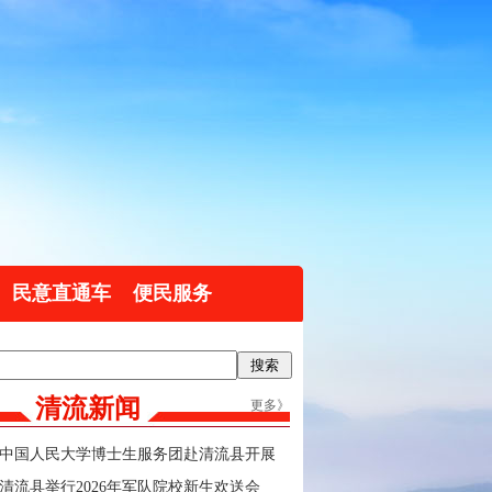
民意直通车
便民服务
清流新闻
更多》
中国人民大学博士生服务团赴清流县开展
实践调研
清流县举行2026年军队院校新生欢送会