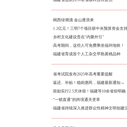
·
闽西绿潮涌 金山逐浪来
·
1.2亿元！三明7个项目获中央预算资金支
·
乡村文化建设贵在“内聚外引”
·
高考期间，这些人可免费乘坐福州地铁！
·
福建省育成首个人工杂交早熟黄桃品种
·
省考试院发布2025年高考重要提醒
·
返还、补贴！稳岗惠民，福建最新通知→
·
鼓励实行2.5天休假！福建等10余省份明确
·
“一锁直通”的跨境通关变革
·
福建省持续深入推进群众性精神文明创建