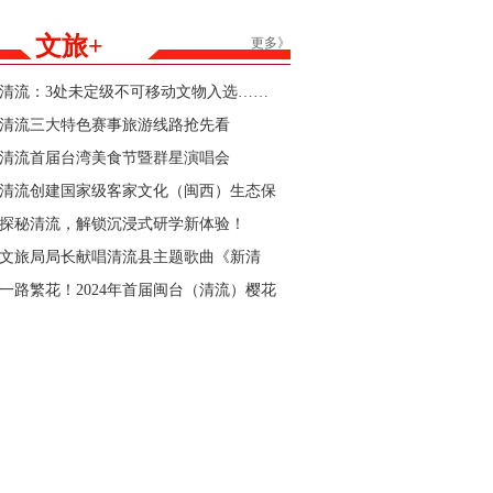
能家居产品购新补贴活动参与商家的公告
文旅+
更多》
清流：3处未定级不可移动文物入选……
清流三大特色赛事旅游线路抢先看
清流首届台湾美食节暨群星演唱会
清流创建国家级客家文化（闽西）生态保
护区“官宣”
探秘清流，解锁沉浸式研学新体验！
文旅局局长献唱清流县主题歌曲《新清
流》！
一路繁花！2024年首届闽台（清流）樱花
文化节暨清流县第三届樱花跑即将开始