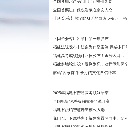
·
全国各地水产品“组团”到福州参展
·
全国首票进口保税岩板在南安入仓
·
【科普e家】施了隐身咒的网络身份证，里
·
《闽台会客厅》节目第一期发布
·
福建法院发布非法集资典型案例 揭秘多样
·
福建高考成绩预计24日公布！查分入口→
·
福建多地蛇出没！遇到别慌，这样做能保
·
解码“客家首府”长汀的文化自信样本
·
2025年福建省普通高考顺利结束
·
全国帆板/风筝板锦标赛平潭开赛
·
福建省蛋鸡智慧养殖模式入选
·
免门票、专属特惠！福建多景区向中、高
·
福建省选认2231名省级科技特派员