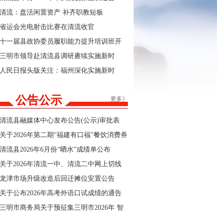
清流：盘活闲置资产 补齐职教短板
省运会光电射击比赛在清流收官
十一届县政协委员履职能力提升培训班开
班
三明市领导赴清流县调研赓续实施新时
代“堡垒工程”及群众身边不正之风和腐败问
人民日报头版关注：福州深化实施新时
题集中整治工作
代“堡垒工程”
公告公示
更多》
清流县融媒体中心发布公告(公示)审批表
关于2026年第二期“福建有口福”餐饮消费券
商户报名的公告
清流县2026年6月份“晒水”成绩单公布
关于2026年清流一中、清流二中网上切线
招生结果的公告
龙津市场升级改造后回迁摊位安置公告
关于公布2026年高考外语口试成绩的通告
三明市商务局关于预征集三明市2026年 智