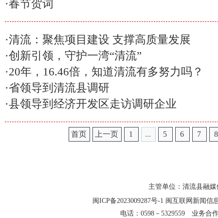
·
春节贺词
·
清流：聚焦项目建设 支撑高质量发展
·
创新引领，守护一湾“清流”
·
20年，16.46倍，知道清流有多努力吗？
·
​​​​​省领导到清流县调研
·
县领导到经济开发区走访调研企业
首页
上一页
1
...
5
6
7
主管单位：清流县融媒
闽ICP备2023009287号-1
闽互联网新闻信息服务
电话：0598－5329559 业务合作QQ