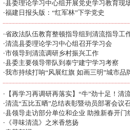
·
县委理论学习中心组开展党史学习教育现
·
福建日报头版：“红军林”下学党史
·
省政法队伍教育整顿指导组到清流指导工
·
清流县委理论学习中心组召开学习会
·
市领导到清流调研乡村振兴工作
·
县委主要领导带队到泰宁建宁学习考察
·
我市持续打响“风展红旗 如画三明”城市品
·
【再学习再调研再落实】“牛”劲十足！清
·
清流“五比五晒”总结表彰暨动员部署会议
·
县领导走访部分单位和企业 助推新春开门
·
《寻味清流》之米香悠扬