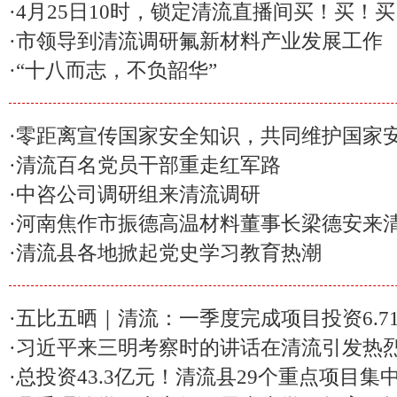
·
4月25日10时，锁定清流直播间买！买！
·
市领导到清流调研氟新材料产业发展工作
·
“十八而志，不负韶华”
·
零距离宣传国家安全知识，共同维护国家
·
清流百名党员干部重走红军路
·
中咨公司调研组来清流调研
·
河南焦作市振德高温材料董事长梁德安来
·
清流县各地掀起党史学习教育热潮
·
五比五晒｜清流：一季度完成项目投资6.7
·
习近平来三明考察时的讲话在清流引发热
·
总投资43.3亿元！清流县29个重点项目集