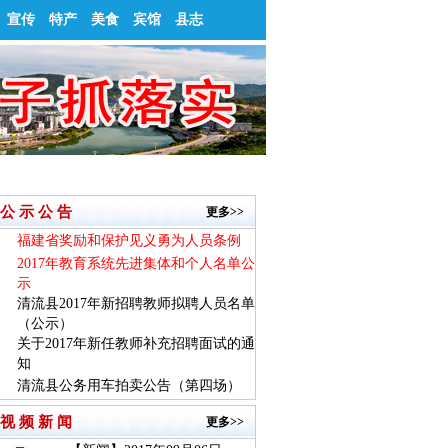
宣传
特产
美食
宾馆
县志
公 示 公 告
更多>>
福建省奖励和保护见义勇为人员条例
2017年教育系统先进集体和个人名单公
示
清流县2017年新招聘教师拟聘人员名单
（公示）
关于2017年新任教师补充招聘面试的通
知
清流县公务用车拍卖公告（第四场）
视 频 新 闻
更多>>