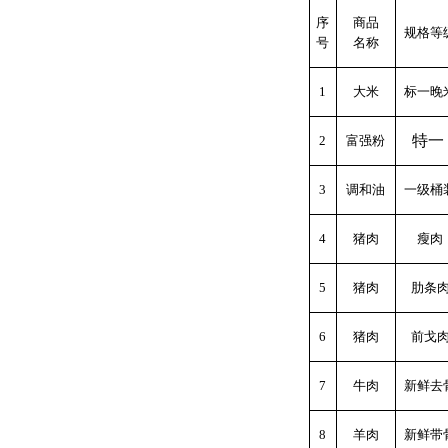
序
商品
规格等
号
名称
1
大米
标一晚
特一
2
富强粉
3
调和油
一级桶
4
猪肉
瘦肉
5
猪肉
肋条
6
猪肉
前戈
7
牛肉
新鲜去
8
羊肉
新鲜带