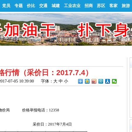
党员
专题
价比
交通
城建
工业农业
招商
苏区
客家
旅游
行情（采价日：2017.7.4）
7-05 10:39:00
字体：
大
中
小
物价局
价格举报电话：12358
采价日：2017年7月4日