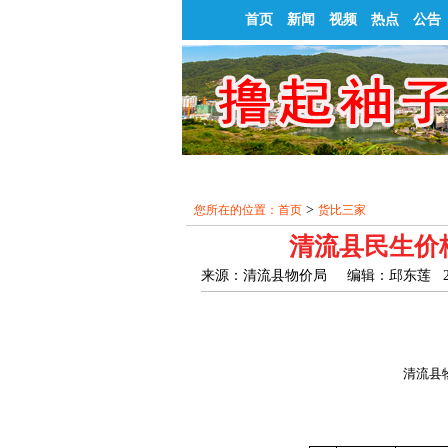
首页
新闻
视频
热点
公告
>
您所在的位置：
首页
货比三家
清流县民生价格
来源：清流县物价局 编辑：邱东莲 2017-0
清流县