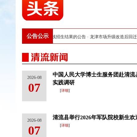
公告公示
清流二中网上切线招生结果的公告
·
龙津市场升级改造后回迁摊位安置公告
·
中国人民大学博士生服务团赴清流
2026-08
实践调研
07
[
详细
]
清流县举行2026年军队院校新生欢
2026-08
[
详细
]
07