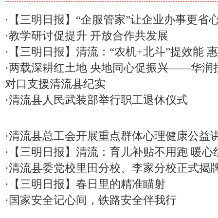
·
【三明日报】“企服管家”让企业办事更省
·
教学研讨促提升 开放合作共发展
·
【三明日报】清流：“农机+北斗”提效能 
·
两载深耕红土地 央地同心促振兴——华润
对口支援清流县纪实
·
清流县人民武装部举行职工退休仪式
·
清流县总工会开展重点群体心理健康公益
·
【三明日报】清流：育儿补贴不用跑 暖心
·
清流县委党校里田分校、李家分校正式揭
·
【三明日报】春日里的精准瞄射
·
国家安全记心间，铁路安全伴我行