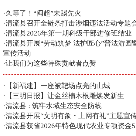
·
久等了！“闽超”未踢先火
·
清流县召开全链条打击涉烟违法活动专题
·
清流县2026年第一期科级干部进修班结业
·
清流县开展“劳动筑梦 法护匠心”普法游园
宣传活动
·
让我们为这些特殊贡献者点赞
·
【新福建】一座被靶场点亮的山城
·
【三明日报】让金丝楠木根雕焕发新生
·
清流县 : 筑牢水域生态安全防线
·
清流县开展“文明有象・上网有礼”主题宣
·
清流县获省2026年特色现代农业专项资金53