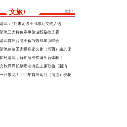
能家居产品购新补贴活动参与商家的公告
文旅+
更多》
清流：3处未定级不可移动文物入选……
清流三大特色赛事旅游线路抢先看
清流首届台湾美食节暨群星演唱会
清流创建国家级客家文化（闽西）生态保
护区“官宣”
探秘清流，解锁沉浸式研学新体验！
文旅局局长献唱清流县主题歌曲《新清
流》！
一路繁花！2024年首届闽台（清流）樱花
文化节暨清流县第三届樱花跑即将开始