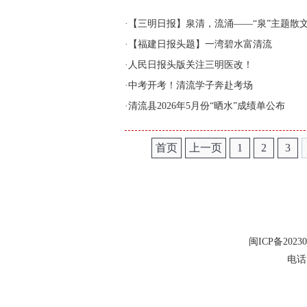
·
【三明日报】泉清，流涌——“泉”主题散
·
【福建日报头题】一湾碧水富清流
·
人民日报头版关注三明医改！
·
中考开考！清流学子奔赴考场
·
清流县2026年5月份“晒水”成绩单公布
首页
上一页
1
2
3
闽ICP备20230
电话：