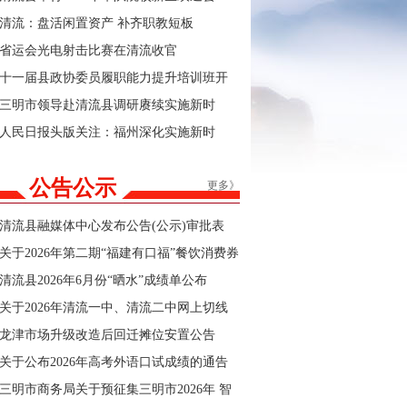
清流：盘活闲置资产 补齐职教短板
省运会光电射击比赛在清流收官
十一届县政协委员履职能力提升培训班开
班
三明市领导赴清流县调研赓续实施新时
代“堡垒工程”及群众身边不正之风和腐败问
人民日报头版关注：福州深化实施新时
题集中整治工作
代“堡垒工程”
公告公示
更多》
清流县融媒体中心发布公告(公示)审批表
关于2026年第二期“福建有口福”餐饮消费券
商户报名的公告
清流县2026年6月份“晒水”成绩单公布
关于2026年清流一中、清流二中网上切线
招生结果的公告
龙津市场升级改造后回迁摊位安置公告
关于公布2026年高考外语口试成绩的通告
三明市商务局关于预征集三明市2026年 智