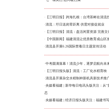
·
【三明日报】跨海扎根：台湾茶树在清流找
·
清流：圩日送岗零距离 供需对接促就业
·
【三明日报】清流：盘活闲置资源 完善文
·
【中国新闻】福建清流让优质教育成山区发
·
清流县开展6.26国际禁毒日主题宣传活动
·
中考圆满落幕！清流少年，逐梦启航向未
·
【三明日报头版】清流：工厂化水稻育秧
·
清流县开展杂交水稻制种新机具新技术推
·
央媒看福建 | 新华每日电讯头版关注：从
态
·
央媒看福建 | 经济日报头版关注：福建书