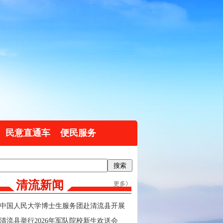
民意直通车
便民服务
清流新闻
更多》
中国人民大学博士生服务团赴清流县开展
实践调研
清流县举行2026年军队院校新生欢送会