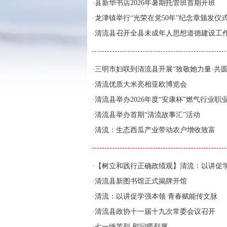
·
县新华书店2026年暑期托管班首期开班
·
龙津镇举行“光荣在党50年”纪念章颁发仪
·
清流县召开全县未成年人思想道德建设工
·
三明市妇联到清流县开展“致敬她力量·共
·
清流优质大米亮相亚欧博览会
·
清流县举办2026年度“安康杯”燃气行业职
·
清流县举办首期“清流故事汇”活动
·
清流：生态西瓜产业带动农户增收致富
·
【树立和践行正确政绩观】清流：以讲促学
·
清流县新图书馆正式揭牌开馆
·
清流：以讲促学强本领 青春赋能传文脉
·
清流县政协十一届十九次常委会议召开
·
七一缅英烈 慰问暖烈属