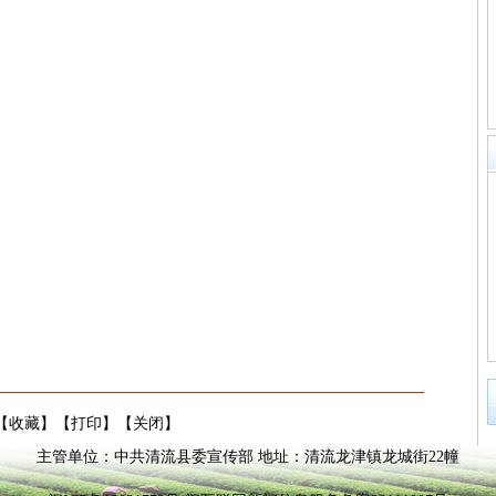
【
收藏
】【
打印
】【
关闭
】
主管单位：中共清流县委宣传部 地址：清流龙津镇龙城街22幢