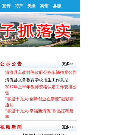
宣传
特产
美食
宾馆
县志
公 示 公 告
更多>>
清流县车改封停政府公务车辆拍卖公告
清流县义务教育学校招生工作意见
2017年上半年教师资格认定工作安排公
告
“喜迎十九大•创新创业在清流”摄影赛
通知
“喜迎十九大•幸福新清流”作品征稿启
事
视 频 新 闻
更多>>