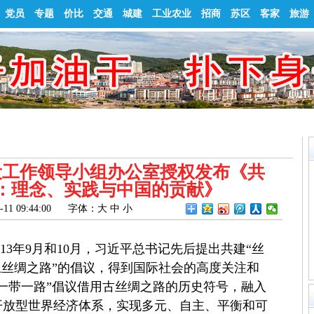
党员
专题
价比
交通
城建
工业农业
招商
苏区
客家
旅游
设工作领导小组办公室授权发布《共
”：理念、实践与中国的贡献》
1 09:44:00
字体：
大
中
小
13年9月和10月，习近平总书记先后提出共建“丝
海上丝绸之路”的倡议，得到国际社会的高度关注和
一带一路
”倡议借用古丝绸之路的历史符号，融入
开放型世界经济体系，实现多元、自主、平衡和可