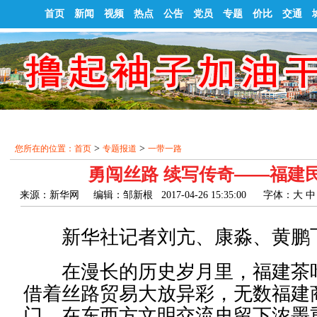
首页
新闻
视频
热点
公告
党员
专题
价比
交通
>
>
您所在的位置：
首页
专题报道
一带一路
勇闯丝路 续写传奇——福建民
来源：新华网 编辑：邹新根 2017-04-26 15:35:00
字体：
大
中
新华社记者刘亢、康淼、黄鹏
在漫长的历史岁月里，福建茶叶
借着丝路贸易大放异彩，无数福建
门，在东西方文明交流史留下浓墨