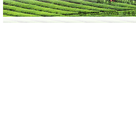
闽ICP备1003177
电话：0598－5329559 业务合作Q