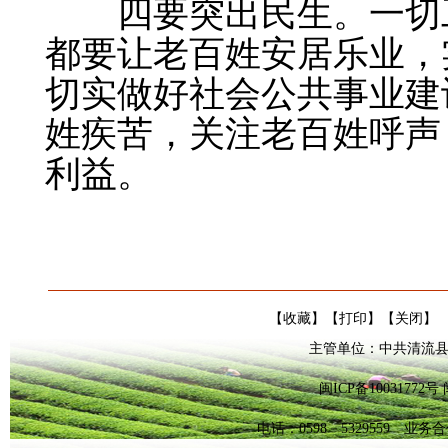
四要突出民生。
一切
都要让老百姓安居乐业，
切实做好社会公共事业建
姓疾苦，关注老百姓呼声
利益。
【
收藏
】【
打印
】【
关闭
】
主管单位：中共清流县
闽ICP备1003177
电话：0598－5329559 业务合作Q