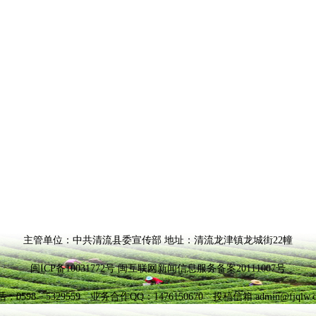
主管单位：中共清流县委宣传部 地址：清流龙津镇龙城街22幢
闽ICP备10031772号 闽互联网新闻信息服务备案20111007号
：0598－5329559 业务合作QQ：1476150670 投稿信箱:admin@fjqlw.