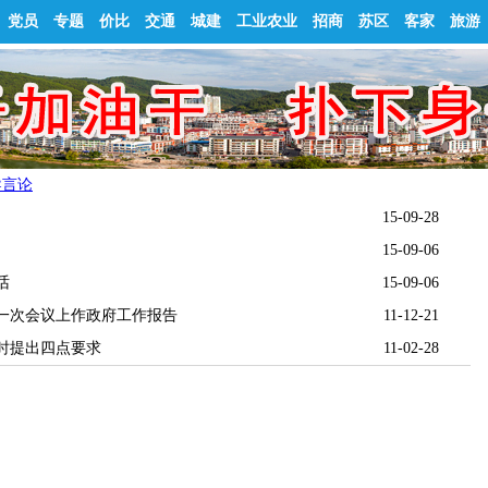
党员
专题
价比
交通
城建
工业农业
招商
苏区
客家
旅游
导言论
）
15-09-28
15-09-06
话
15-09-06
一次会议上作政府工作报告
11-12-21
时提出四点要求
11-02-28