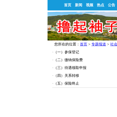
首页
新闻
视频
热点
公告
您所在的位置：
首页
>
专题报道
>
社
·
（一）参保登记
·
（二）缴纳保险费
·
（三）待遇领取申报
·
（四）关系转移
·
（五）保险终止