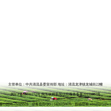
主管单位：中共清流县委宣传部 地址：清流龙津镇龙城街22幢
闽ICP备10031772号 闽互联网新闻信息服务备案20111007号
：0598－5329559 业务合作QQ：1476150670 投稿信箱:admin@fjqlw.