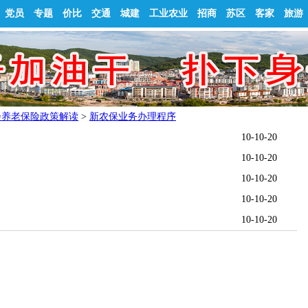
党员
专题
价比
交通
城建
工业农业
招商
苏区
客家
旅游
会养老保险政策解读
>
新农保业务办理程序
10-10-20
10-10-20
10-10-20
10-10-20
10-10-20