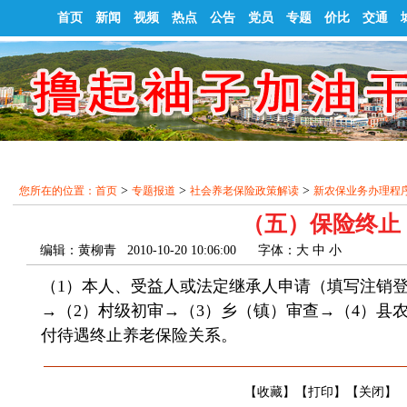
首页
新闻
视频
热点
公告
党员
专题
价比
交通
>
>
>
您所在的位置：
首页
专题报道
社会养老保险政策解读
新农保业务办理程
（五）保险终止
编辑：黄柳青 2010-10-20 10:06:00
字体：
大
中
小
（
1
）本人、受益人或法定继承人申请（填写注销
→（
2
）村级初审→（
3
）乡（镇）审查→（
4
）县
付待遇终止养老保险关系。
【
收藏
】【
打印
】【
关闭
】