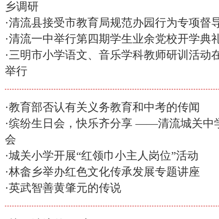
乡调研
·
清流县接受市教育局规范办园行为专项督
·
清流一中举行第四期学生业余党校开学典
·
三明市小学语文、音乐学科教师研训活动
举行
·
教育部否认有关义务教育和中考的传闻
·
缤纷生日会，快乐齐分享 ——清流城关中
会
·
城关小学开展“红领巾小主人岗位”活动
·
林畲乡举办红色文化传承发展专题讲座
·
英武智善黄肇元的传说