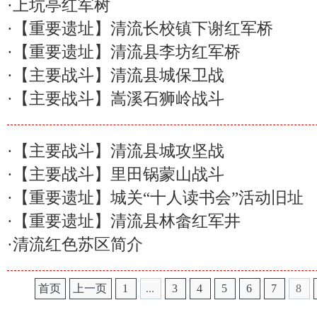
·
上坑亭红军树
·
【重要遗址】清流长校镇下谢红军桥
·
【重要遗址】清流县李坊红军桥
·
【主要战斗】清流县城保卫战
·
【主要战斗】嵩溪石狮岭战斗
·
【主要战斗】清流县城攻坚战
·
【主要战斗】里田锅蒙山战斗
·
【重要遗址】城关“十人读书会”活动旧址
·
【重要遗址】清流县林畲红军井
·
清流红色苏区简介
首页
上一页
1
...
3
4
5
6
7
8