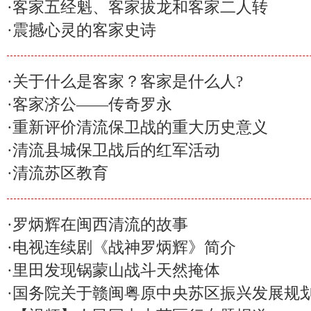
·
客家五经魁、客家拔龙和客家二人转
·
震撼心灵的客家史诗
·
关于什么是客家？客家是什么人?
·
客家济公——传奇罗永
·
重新评价清流保卫战的重大历史意义
·
清流县城保卫战后的红军活动
·
清流苏区教育
·
罗炳辉在闽西清流的故事
·
电视连续剧《战神罗炳辉》简介
·
里田发现锅蒙山战斗天然掩体
·
国务院关于赣闽粤原中央苏区振兴发展规