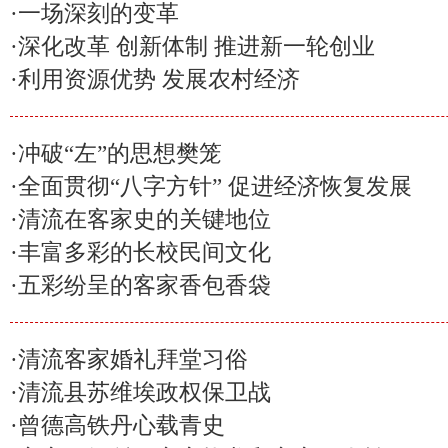
·
一场深刻的变革
·
深化改革 创新体制 推进新一轮创业
·
利用资源优势 发展农村经济
·
冲破“左”的思想樊笼
·
全面贯彻“八字方针” 促进经济恢复发展
·
清流在客家史的关键地位
·
丰富多彩的长校民间文化
·
五彩纷呈的客家香包香袋
·
清流客家婚礼拜堂习俗
·
清流县苏维埃政权保卫战
·
曾德高铁丹心载青史