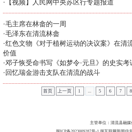
·
【视频】人民网中央苏区行专题报道
·
毛主席在林畲的一周
·
毛泽东在清流林畲
·
红色文物《对于植树运动的决议案》在清
价值
·
邓子恢受命书写《如梦令·元旦》的史实考
·
回忆瑞金游击支队在清流的战斗
首页
上一页
1
...
5
6
7
主管单位：清流县融媒
闽ICP备2023009287号-1
闽互联网新闻信息服务