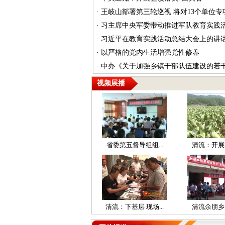
·
王岐山部署第三轮巡视 将对13个单位专
·
习主席中央军委带动推进军队教育实践
·
习近平在教育实践活动总结大会上的讲
·
以严格的党内生活增强党性修养
·
中办《关于加强乡镇干部队伍建设的若
视频展播
省委第五督导组组...
清流：开展群
清流：下基层 现场...
清流余朋乡：