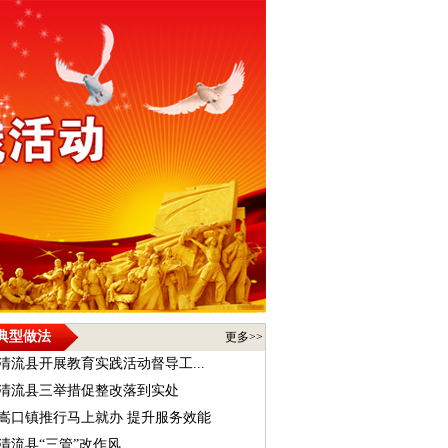
典型做法
更多>>
清流县开展教育实践活动督导工...
清流县三举措促整改落到实处
嵩口镇推行马上就办 提升服务效能
清流县“三管”改作风