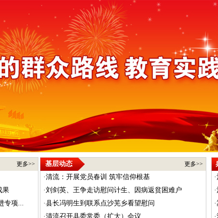
基层动态
更多>>
更多>>
·
清流：开展党员春训 筑牢信仰根基
·
成果
·
刘剑英、王争走访慰问计生、因病返贫困难户
·
项...
·
县长冯明生到联系点沙芜乡看望慰问
·
·
清流召开县委常委（扩大）会议
·