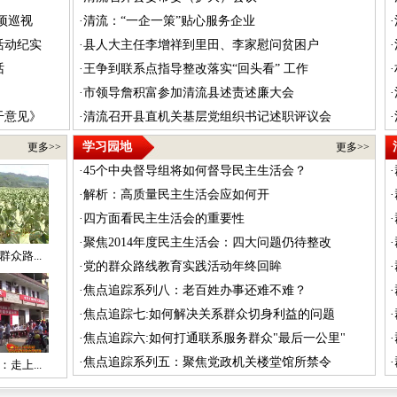
项巡视
·
清流：“一企一策”贴心服务企业
·
活动纪实
·
县人大主任李增祥到里田、李家慰问贫困户
·
话
·
王争到联系点指导整改落实“回头看” 工作
·
·
市领导詹积富参加清流县述责述廉大会
·
干意见》
·
清流召开县直机关基层党组织书记述职评议会
·
学习园地
更多>>
更多>>
·
45个中央督导组将如何督导民主生活会？
·
·
解析：高质量民主生活会应如何开
·
·
四方面看民主生活会的重要性
·
·
聚焦2014年度民主生活会：四大问题仍待整改
·
众路...
·
党的群众路线教育实践活动年终回眸
·
·
焦点追踪系列八：老百姓办事还难不难？
·
·
焦点追踪七:如何解决关系群众切身利益的问题
·
·
焦点追踪六:如何打通联系服务群众"最后一公里"
·
·
焦点追踪系列五：聚焦党政机关楼堂馆所禁令
·
走上...